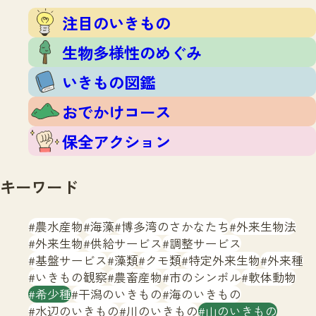
注目のいきもの
いきもの調査隊
注目のいきもの
生物多様性のめぐみ
調査レポート
いきもの図鑑
生物多様性のめぐみ
おでかけコース
いきもの図鑑
マッチング
保全アクション
調査レポートTOP
おでかけコース
調査結果
お問合せ
ふくおかいきものマップ
マッチングTOP
保全アクション
掲載申し込みフォーム
キーワード
農水産物
海藻
博多湾のさかなたち
外来生物法
外来生物
供給サービス
調整サービス
基盤サービス
藻類
クモ類
特定外来生物
外来種
文字サイズ
小
中
大
いきもの観察
農畜産物
市のシンボル
軟体動物
希少種
干潟のいきもの
海のいきもの
生物多様性ふくおかウェブセンターとは
水辺のいきもの
川のいきもの
山のいきもの