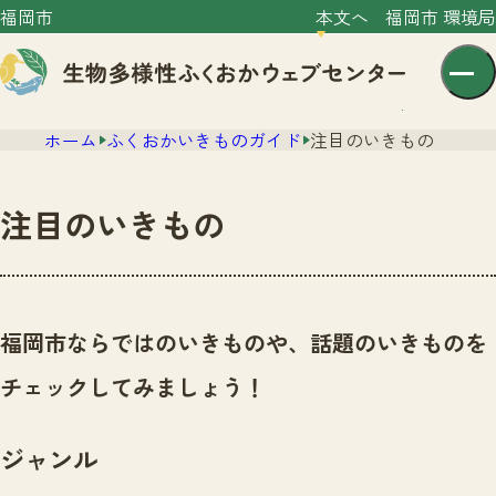
福岡市
本文へ
福岡市 環境局
ホーム
ふくおかいきものガイド
注目のいきもの
注目のいきもの
センター紹介
ニュース
福岡市ならではのいきものや、話題のいきものを
センター紹介TOP
サイトポリシー
チェックしてみましょう！
いきものガイド
プライバシーポリシー
ニュースTOP
市の取組み
ジャンル
イベント
いきものガイドTOP