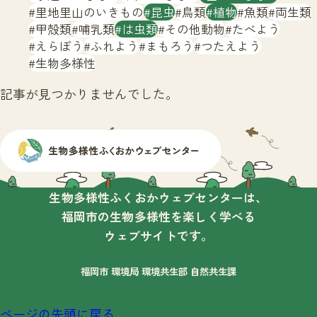
サイトマップ
里地里山のいきもの
昆虫
鳥類
植物
魚類
両生類
甲殻類
哺乳類
は虫類
その他動物
たべよう
えらぼう
ふれよう
まもろう
つたえよう
生物多様性
記事が見つかりませんでした。
生物多様性ふくおかウェブセンターは、
福岡市の生物多様性を楽しく学べる
ウェブサイトです。
福岡市 環境局 環境共生部 自然共生課
ページの先頭に戻る