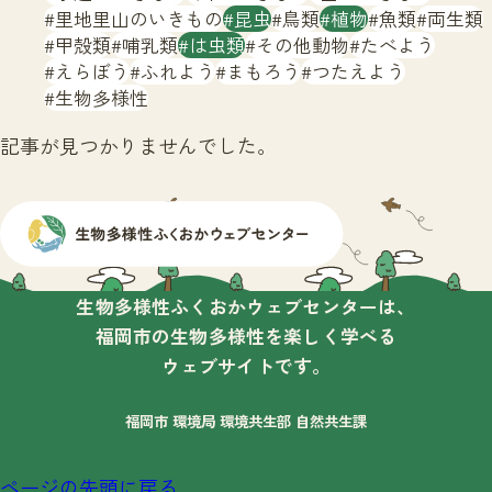
サイトマップ
里地里山のいきもの
昆虫
鳥類
植物
魚類
両生類
甲殻類
哺乳類
は虫類
その他動物
たべよう
えらぼう
ふれよう
まもろう
つたえよう
生物多様性
記事が見つかりませんでした。
生物多様性ふくおかウェブセンターは、
福岡市の生物多様性を楽しく学べる
ウェブサイトです。
福岡市 環境局 環境共生部 自然共生課
ページの先頭に戻る