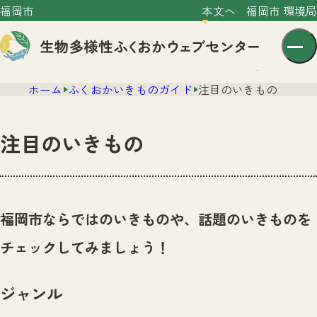
福岡市
本文へ
福岡市 環境局
ホーム
ふくおかいきものガイド
注目のいきもの
注目のいきもの
センター紹介
ニュース
福岡市ならではのいきものや、話題のいきものを
センター紹介TOP
サイトポリシー
チェックしてみましょう！
いきものガイド
プライバシーポリシー
ニュースTOP
市の取組み
ジャンル
イベント
いきものガイドTOP