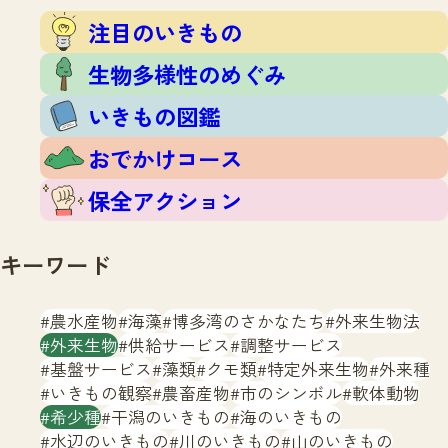
注目のいきもの
いきもの調査隊
注目のいきもの
生物多様性のめぐみ
調査レポート
いきもの図鑑
生物多様性のめぐみ
おでかけコース
いきもの図鑑
マッチング
保全アクション
調査レポートTOP
おでかけコース
調査結果
お問合せ
ふくおかいきものマップ
マッチングTOP
保全アクション
掲載申し込みフォーム
キーワード
農水産物
海藻
博多湾のさかなたち
外来生物法
外来生物
供給サービス
調整サービス
基盤サービス
藻類
クモ類
特定外来生物
外来種
文字サイズ
小
中
大
いきもの観察
農畜産物
市のシンボル
軟体動物
希少種
干潟のいきもの
海のいきもの
生物多様性ふくおかウェブセンターとは
水辺のいきもの
川のいきもの
山のいきもの