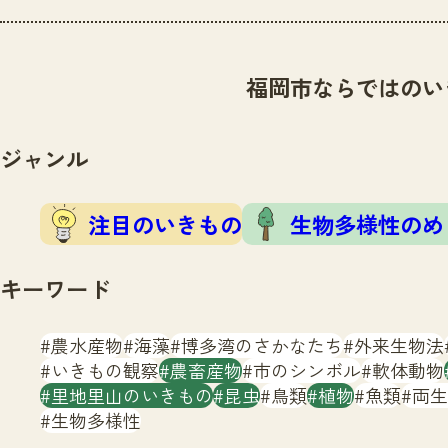
福岡市ならではのい
ジャンル
注目のいきもの
生物多様性のめ
キーワード
農水産物
海藻
博多湾のさかなたち
外来生物法
いきもの観察
農畜産物
市のシンボル
軟体動物
里地里山のいきもの
昆虫
鳥類
植物
魚類
両生
生物多様性