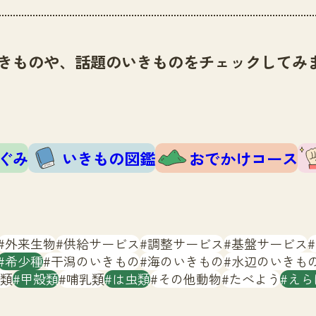
きものや、話題のいきものをチェックしてみ
ぐみ
いきもの図鑑
おでかけコース
外来生物
供給サービス
調整サービス
基盤サービス
希少種
干潟のいきもの
海のいきもの
水辺のいきも
類
甲殻類
哺乳類
は虫類
その他動物
たべよう
えら