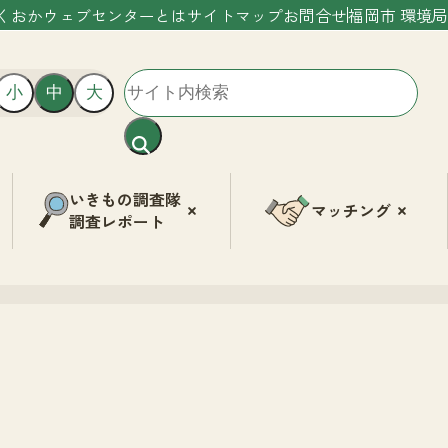
くおかウェブセンターとは
サイトマップ
お問合せ
福岡市 環境局
小
中
大
いきもの調査隊
マッチング
調査レポート