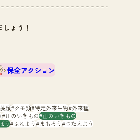
ましょう！
保全アクション
藻類
クモ類
特定外来生物
外来種
の
川のいきもの
山のいきもの
ぼう
ふれよう
まもろう
つたえよう