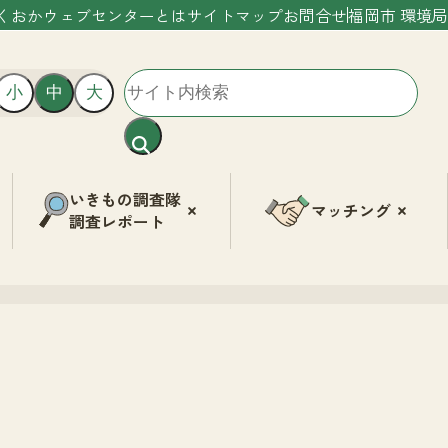
くおかウェブセンターとは
サイトマップ
お問合せ
福岡市 環境局
小
中
大
いきもの調査隊
マッチング
調査レポート