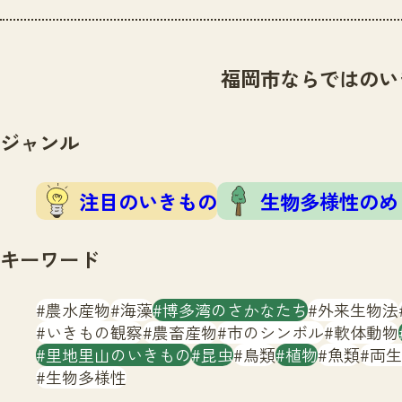
福岡市ならではのい
ジャンル
注目のいきもの
生物多様性のめ
キーワード
農水産物
海藻
博多湾のさかなたち
外来生物法
いきもの観察
農畜産物
市のシンボル
軟体動物
里地里山のいきもの
昆虫
鳥類
植物
魚類
両生
生物多様性