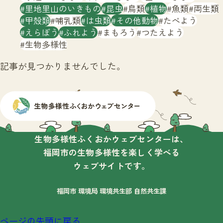
サイトマップ
里地里山のいきもの
昆虫
鳥類
植物
魚類
両生類
甲殻類
哺乳類
は虫類
その他動物
たべよう
えらぼう
ふれよう
まもろう
つたえよう
生物多様性
記事が見つかりませんでした。
生物多様性ふくおかウェブセンターは、
福岡市の生物多様性を楽しく学べる
ウェブサイトです。
福岡市 環境局 環境共生部 自然共生課
ページの先頭に戻る