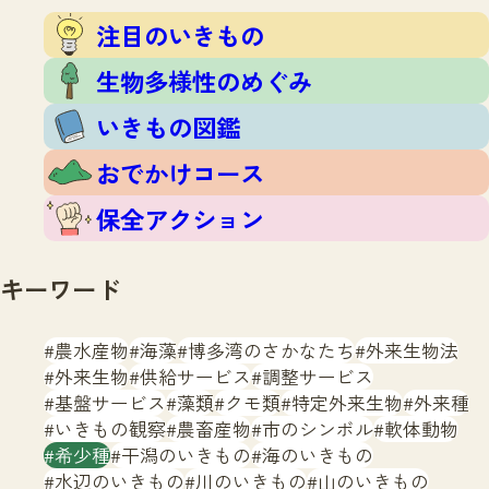
注目のいきもの
いきもの調査隊
注目のいきもの
生物多様性のめぐみ
調査レポート
いきもの図鑑
生物多様性のめぐみ
おでかけコース
いきもの図鑑
マッチング
保全アクション
調査レポートTOP
おでかけコース
調査結果
お問合せ
ふくおかいきものマップ
マッチングTOP
保全アクション
掲載申し込みフォーム
キーワード
農水産物
海藻
博多湾のさかなたち
外来生物法
外来生物
供給サービス
調整サービス
基盤サービス
藻類
クモ類
特定外来生物
外来種
文字サイズ
小
中
大
いきもの観察
農畜産物
市のシンボル
軟体動物
希少種
干潟のいきもの
海のいきもの
生物多様性ふくおかウェブセンターとは
水辺のいきもの
川のいきもの
山のいきもの