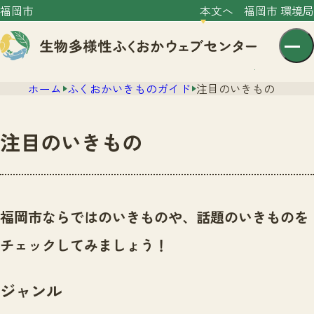
福岡市
本文へ
福岡市 環境局
ホーム
ふくおかいきものガイド
注目のいきもの
注目のいきもの
センター紹介
ニュース
福岡市ならではのいきものや、話題のいきものを
センター紹介TOP
サイトポリシー
チェックしてみましょう！
いきものガイド
プライバシーポリシー
ニュースTOP
市の取組み
ジャンル
イベント
いきものガイドTOP