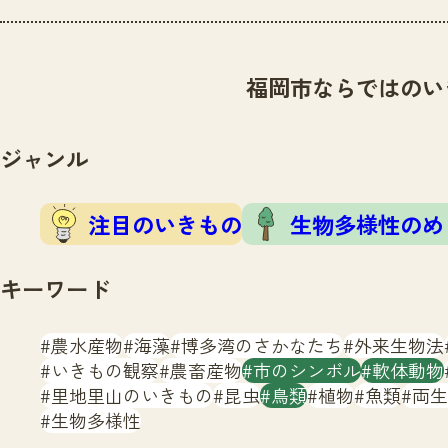
福岡市ならではのい
ジャンル
注目のいきもの
生物多様性のめ
キーワード
農水産物
海藻
博多湾のさかなたち
外来生物法
いきもの観察
農畜産物
市のシンボル
軟体動物
里地里山のいきもの
昆虫
鳥類
植物
魚類
両生
生物多様性