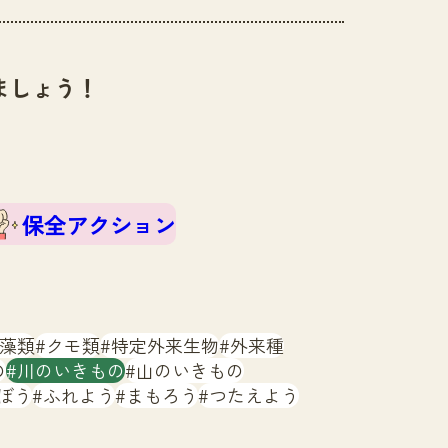
ましょう！
保全アクション
藻類
クモ類
特定外来生物
外来種
の
川のいきもの
山のいきもの
ぼう
ふれよう
まもろう
つたえよう