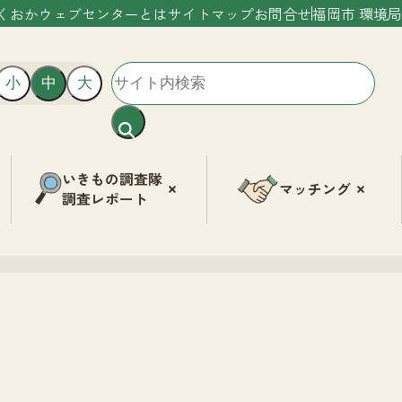
くおかウェブセンターとは
サイトマップ
お問合せ
福岡市 環境局
小
中
大
いきもの調査隊
マッチング
調査レポート