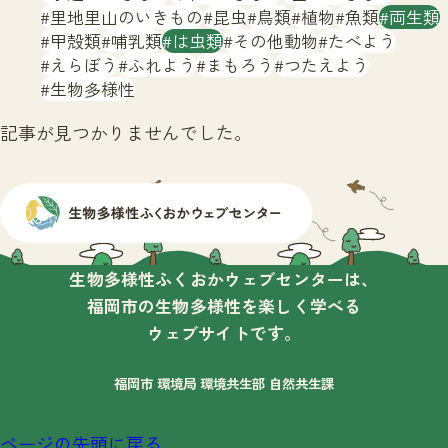
サイトマップ
里地里山のいきもの
昆虫
鳥類
植物
魚類
両生類
甲殻類
哺乳類
は虫類
その他動物
たべよう
えらぼう
ふれよう
まもろう
つたえよう
生物多様性
記事が見つかりませんでした。
生物多様性ふくおかウェブセンターは、
福岡市の生物多様性を楽しく学べる
ウェブサイトです。
福岡市 環境局 環境共生部 自然共生課
ページの先頭に戻る