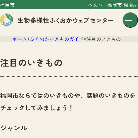
福岡市
本文へ
福岡市 環境局
ホーム
ふくおかいきものガイド
注目のいきもの
注目のいきもの
センター紹介
ニュース
福岡市ならではのいきものや、話題のいきものを
センター紹介TOP
サイトポリシー
チェックしてみましょう！
いきものガイド
プライバシーポリシー
ニュースTOP
市の取組み
ジャンル
イベント
いきものガイドTOP