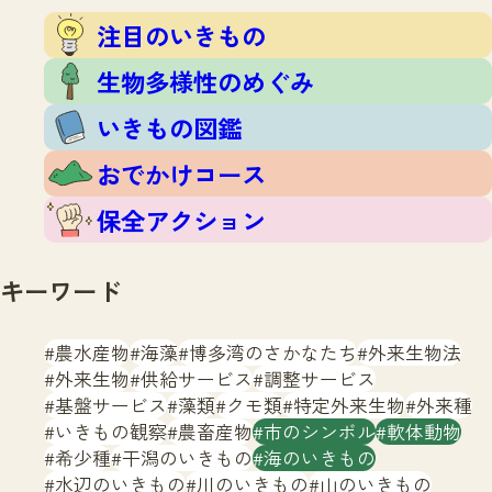
注目のいきもの
いきもの調査隊
注目のいきもの
生物多様性のめぐみ
調査レポート
いきもの図鑑
生物多様性のめぐみ
おでかけコース
いきもの図鑑
マッチング
保全アクション
調査レポートTOP
おでかけコース
調査結果
お問合せ
ふくおかいきものマップ
マッチングTOP
保全アクション
掲載申し込みフォーム
キーワード
農水産物
海藻
博多湾のさかなたち
外来生物法
外来生物
供給サービス
調整サービス
基盤サービス
藻類
クモ類
特定外来生物
外来種
文字サイズ
小
中
大
いきもの観察
農畜産物
市のシンボル
軟体動物
希少種
干潟のいきもの
海のいきもの
生物多様性ふくおかウェブセンターとは
水辺のいきもの
川のいきもの
山のいきもの