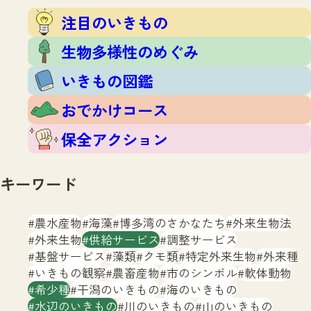
注目のいきもの
いきもの調査隊
注目のいきもの
生物多様性のめぐみ
調査レポート
いきもの図鑑
生物多様性のめぐみ
おでかけコース
いきもの図鑑
マッチング
保全アクション
調査レポートTOP
おでかけコース
調査結果
お問合せ
ふくおかいきものマップ
マッチングTOP
保全アクション
掲載申し込みフォーム
キーワード
農水産物
海藻
博多湾のさかなたち
外来生物法
外来生物
供給サービス
調整サービス
基盤サービス
藻類
クモ類
特定外来生物
外来種
文字サイズ
小
中
大
いきもの観察
農畜産物
市のシンボル
軟体動物
希少種
干潟のいきもの
海のいきもの
生物多様性ふくおかウェブセンターとは
水辺のいきもの
川のいきもの
山のいきもの