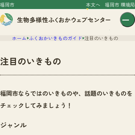
福岡市
本文へ
福岡市 環境局
ホーム
ふくおかいきものガイド
注目のいきもの
注目のいきもの
センター紹介
ニュース
福岡市ならではのいきものや、話題のいきものを
センター紹介TOP
サイトポリシー
チェックしてみましょう！
いきものガイド
プライバシーポリシー
ニュースTOP
市の取組み
ジャンル
イベント
いきものガイドTOP