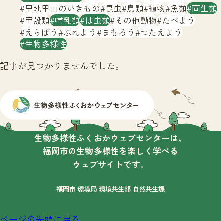
サイトマップ
里地里山のいきもの
昆虫
鳥類
植物
魚類
両生類
甲殻類
哺乳類
は虫類
その他動物
たべよう
えらぼう
ふれよう
まもろう
つたえよう
生物多様性
記事が見つかりませんでした。
生物多様性ふくおかウェブセンターは、
福岡市の生物多様性を楽しく学べる
ウェブサイトです。
福岡市 環境局 環境共生部 自然共生課
ページの先頭に戻る