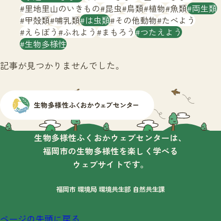
サイトマップ
里地里山のいきもの
昆虫
鳥類
植物
魚類
両生類
甲殻類
哺乳類
は虫類
その他動物
たべよう
えらぼう
ふれよう
まもろう
つたえよう
生物多様性
記事が見つかりませんでした。
生物多様性ふくおかウェブセンターは、
福岡市の生物多様性を楽しく学べる
ウェブサイトです。
福岡市 環境局 環境共生部 自然共生課
ページの先頭に戻る