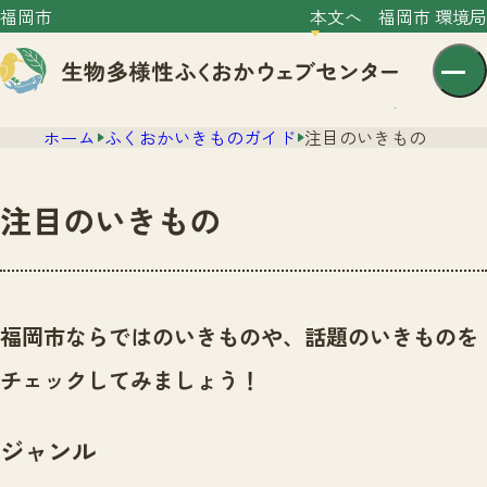
福岡市
本文へ
福岡市 環境局
ホーム
ふくおかいきものガイド
注目のいきもの
注目のいきもの
センター紹介
ニュース
福岡市ならではのいきものや、話題のいきものを
センター紹介TOP
サイトポリシー
チェックしてみましょう！
いきものガイド
プライバシーポリシー
ニュースTOP
市の取組み
ジャンル
イベント
いきものガイドTOP