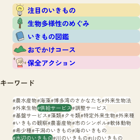
注目のいきもの
いきもの調査隊
注目のいきもの
生物多様性のめぐみ
調査レポート
いきもの図鑑
生物多様性のめぐみ
おでかけコース
いきもの図鑑
マッチング
保全アクション
調査レポートTOP
おでかけコース
調査結果
お問合せ
ふくおかいきものマップ
マッチングTOP
保全アクション
掲載申し込みフォーム
キーワード
農水産物
海藻
博多湾のさかなたち
外来生物法
外来生物
供給サービス
調整サービス
基盤サービス
藻類
クモ類
特定外来生物
外来種
文字サイズ
小
中
大
いきもの観察
農畜産物
市のシンボル
軟体動物
希少種
干潟のいきもの
海のいきもの
生物多様性ふくおかウェブセンターとは
水辺のいきもの
川のいきもの
山のいきもの