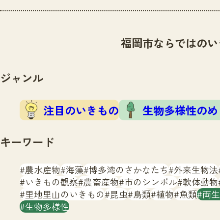
福岡市ならではのい
ジャンル
注目のいきもの
生物多様性のめ
キーワード
農水産物
海藻
博多湾のさかなたち
外来生物法
いきもの観察
農畜産物
市のシンボル
軟体動物
里地里山のいきもの
昆虫
鳥類
植物
魚類
両生
生物多様性