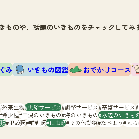
きものや、話題のいきものをチェックしてみ
ぐみ
いきもの図鑑
おでかけコース
外来生物
供給サービス
調整サービス
基盤サービス
希少種
干潟のいきもの
海のいきもの
水辺のいきも
類
甲殻類
哺乳類
は虫類
その他動物
たべよう
えら