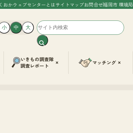
くおかウェブセンターとは
サイトマップ
お問合せ
福岡市 環境局
小
中
大
いきもの調査隊
マッチング
調査レポート