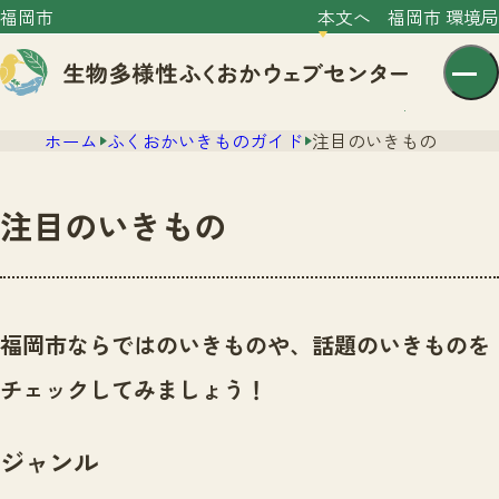
福岡市
本文へ
福岡市 環境局
ホーム
ふくおかいきものガイド
注目のいきもの
注目のいきもの
センター紹介
ニュース
福岡市ならではのいきものや、話題のいきものを
センター紹介TOP
サイトポリシー
チェックしてみましょう！
いきものガイド
プライバシーポリシー
ニュースTOP
市の取組み
ジャンル
イベント
いきものガイドTOP