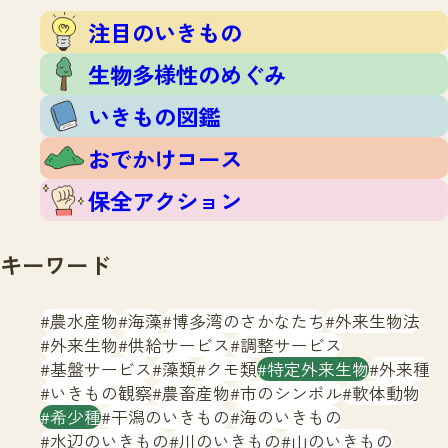
注目のいきもの
いきもの調査隊
注目のいきもの
生物多様性のめぐみ
調査レポート
いきもの図鑑
生物多様性のめぐみ
おでかけコース
いきもの図鑑
マッチング
保全アクション
調査レポートTOP
おでかけコース
調査結果
お問合せ
ふくおかいきものマップ
マッチングTOP
保全アクション
掲載申し込みフォーム
キーワード
農水産物
海藻
博多湾のさかなたち
外来生物法
外来生物
供給サービス
調整サービス
基盤サービス
藻類
クモ類
特定外来生物
外来種
文字サイズ
小
中
大
いきもの観察
農畜産物
市のシンボル
軟体動物
希少種
干潟のいきもの
海のいきもの
生物多様性ふくおかウェブセンターとは
水辺のいきもの
川のいきもの
山のいきもの