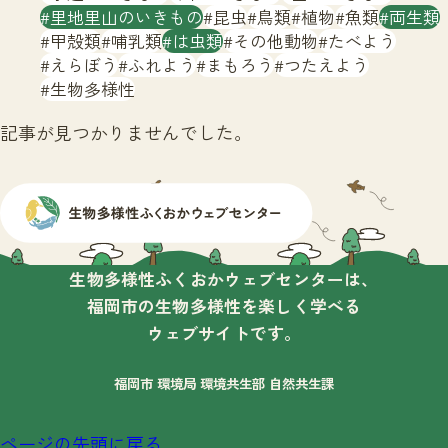
サイトマップ
里地里山のいきもの
昆虫
鳥類
植物
魚類
両生類
甲殻類
哺乳類
は虫類
その他動物
たべよう
えらぼう
ふれよう
まもろう
つたえよう
生物多様性
記事が見つかりませんでした。
生物多様性ふくおかウェブセンターは、
福岡市の生物多様性を楽しく学べる
ウェブサイトです。
福岡市 環境局 環境共生部 自然共生課
ページの先頭に戻る