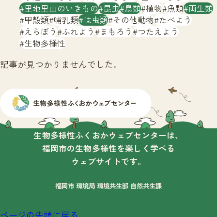
サイトマップ
里地里山のいきもの
昆虫
鳥類
植物
魚類
両生類
甲殻類
哺乳類
は虫類
その他動物
たべよう
えらぼう
ふれよう
まもろう
つたえよう
生物多様性
記事が見つかりませんでした。
生物多様性ふくおかウェブセンターは、
福岡市の生物多様性を楽しく学べる
ウェブサイトです。
福岡市 環境局 環境共生部 自然共生課
ページの先頭に戻る