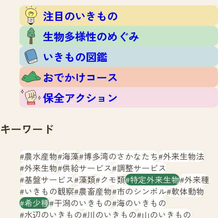
注目のいきもの
いきもの調査隊
注目のいきもの
生物多様性のめぐみ
調査レポート
いきもの図鑑
生物多様性のめぐみ
おでかけコース
いきもの図鑑
マッチング
保全アクション
調査レポートTOP
おでかけコース
調査結果
お問合せ
ふくおかいきものマップ
マッチングTOP
保全アクション
掲載申し込みフォーム
キーワード
農水産物
海藻
博多湾のさかなたち
外来生物法
外来生物
供給サービス
調整サービス
基盤サービス
藻類
クモ類
特定外来生物
外来種
文字サイズ
小
中
大
いきもの観察
農畜産物
市のシンボル
軟体動物
希少種
干潟のいきもの
海のいきもの
生物多様性ふくおかウェブセンターとは
水辺のいきもの
川のいきもの
山のいきもの