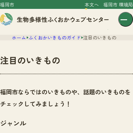
福岡市
本文へ
福岡市 環境局
ホーム
ふくおかいきものガイド
注目のいきもの
注目のいきもの
センター紹介
ニュース
福岡市ならではのいきものや、話題のいきものを
センター紹介TOP
サイトポリシー
チェックしてみましょう！
いきものガイド
プライバシーポリシー
ニュースTOP
市の取組み
ジャンル
イベント
いきものガイドTOP