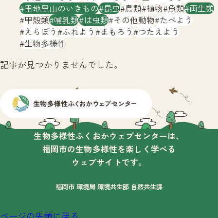
サイトマップ
里地里山のいきもの
昆虫
鳥類
植物
魚類
両生類
甲殻類
哺乳類
は虫類
その他動物
たべよう
えらぼう
ふれよう
まもろう
つたえよう
生物多様性
記事が見つかりませんでした。
生物多様性ふくおかウェブセンターは、
福岡市の生物多様性を楽しく学べる
ウェブサイトです。
福岡市 環境局 環境共生部 自然共生課
ページの先頭に戻る