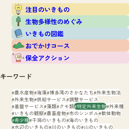
注目のいきもの
いきもの調査隊
注目のいきもの
生物多様性のめぐみ
調査レポート
いきもの図鑑
生物多様性のめぐみ
おでかけコース
いきもの図鑑
マッチング
保全アクション
調査レポートTOP
おでかけコース
調査結果
お問合せ
ふくおかいきものマップ
マッチングTOP
保全アクション
掲載申し込みフォーム
キーワード
農水産物
海藻
博多湾のさかなたち
外来生物法
外来生物
供給サービス
調整サービス
基盤サービス
藻類
クモ類
特定外来生物
外来種
文字サイズ
小
中
大
いきもの観察
農畜産物
市のシンボル
軟体動物
希少種
干潟のいきもの
海のいきもの
生物多様性ふくおかウェブセンターとは
水辺のいきもの
川のいきもの
山のいきもの