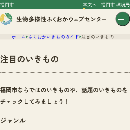
福岡市
本文へ
福岡市 環境局
ホーム
ふくおかいきものガイド
注目のいきもの
注目のいきもの
センター紹介
ニュース
福岡市ならではのいきものや、話題のいきものを
センター紹介TOP
サイトポリシー
チェックしてみましょう！
いきものガイド
プライバシーポリシー
ニュースTOP
市の取組み
ジャンル
イベント
いきものガイドTOP