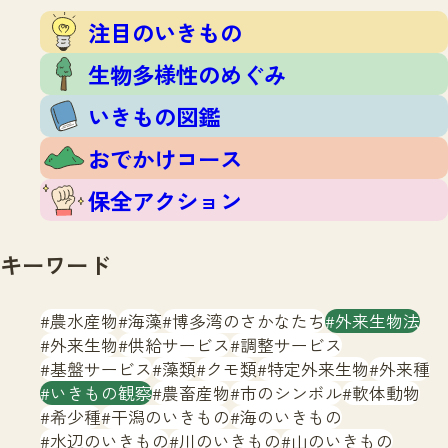
注目のいきもの
いきもの調査隊
注目のいきもの
生物多様性のめぐみ
調査レポート
いきもの図鑑
生物多様性のめぐみ
おでかけコース
いきもの図鑑
マッチング
保全アクション
調査レポートTOP
おでかけコース
調査結果
お問合せ
ふくおかいきものマップ
マッチングTOP
保全アクション
掲載申し込みフォーム
キーワード
農水産物
海藻
博多湾のさかなたち
外来生物法
外来生物
供給サービス
調整サービス
基盤サービス
藻類
クモ類
特定外来生物
外来種
文字サイズ
小
中
大
いきもの観察
農畜産物
市のシンボル
軟体動物
希少種
干潟のいきもの
海のいきもの
生物多様性ふくおかウェブセンターとは
水辺のいきもの
川のいきもの
山のいきもの