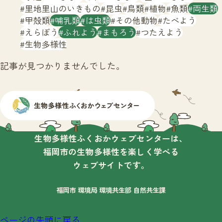
サイトマップ
里地里山のいきもの
昆虫
鳥類
植物
魚類
両生類
甲殻類
哺乳類
は虫類
その他動物
たべよう
えらぼう
ふれよう
まもろう
つたえよう
生物多様性
記事が見つかりませんでした。
生物多様性ふくおかウェブセンターは、
福岡市の生物多様性を楽しく学べる
ウェブサイトです。
福岡市 環境局 環境共生部 自然共生課
ページの先頭に戻る