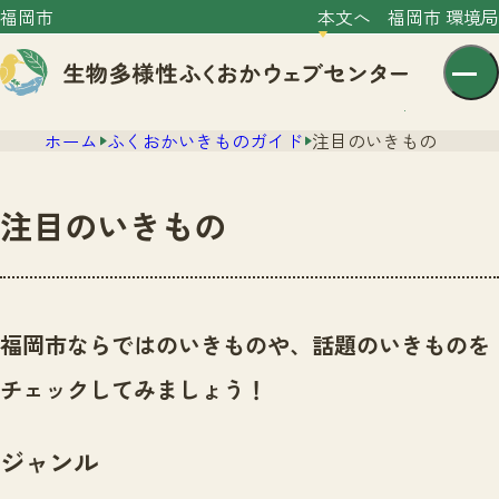
福岡市
本文へ
福岡市 環境局
ホーム
ふくおかいきものガイド
注目のいきもの
注目のいきもの
センター紹介
ニュース
福岡市ならではのいきものや、話題のいきものを
センター紹介TOP
サイトポリシー
チェックしてみましょう！
いきものガイド
プライバシーポリシー
ニュースTOP
市の取組み
ジャンル
イベント
いきものガイドTOP