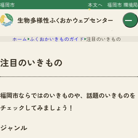
福岡市
本文へ
福岡市 環境局
ホーム
ふくおかいきものガイド
注目のいきもの
注目のいきもの
センター紹介
ニュース
福岡市ならではのいきものや、話題のいきものを
センター紹介TOP
サイトポリシー
チェックしてみましょう！
いきものガイド
プライバシーポリシー
ニュースTOP
市の取組み
ジャンル
イベント
いきものガイドTOP