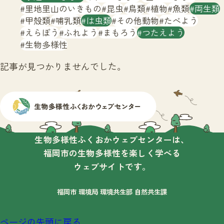
サイトマップ
里地里山のいきもの
昆虫
鳥類
植物
魚類
両生類
甲殻類
哺乳類
は虫類
その他動物
たべよう
えらぼう
ふれよう
まもろう
つたえよう
生物多様性
記事が見つかりませんでした。
生物多様性ふくおかウェブセンターは、
福岡市の生物多様性を楽しく学べる
ウェブサイトです。
福岡市 環境局 環境共生部 自然共生課
ページの先頭に戻る