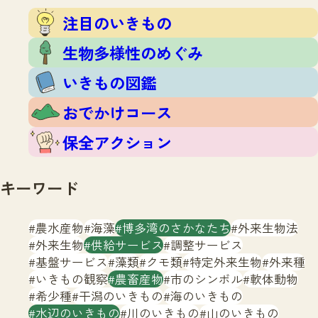
注目のいきもの
いきもの調査隊
注目のいきもの
生物多様性のめぐみ
調査レポート
いきもの図鑑
生物多様性のめぐみ
おでかけコース
いきもの図鑑
マッチング
保全アクション
調査レポートTOP
おでかけコース
調査結果
お問合せ
ふくおかいきものマップ
マッチングTOP
保全アクション
掲載申し込みフォーム
キーワード
農水産物
海藻
博多湾のさかなたち
外来生物法
外来生物
供給サービス
調整サービス
基盤サービス
藻類
クモ類
特定外来生物
外来種
文字サイズ
小
中
大
いきもの観察
農畜産物
市のシンボル
軟体動物
希少種
干潟のいきもの
海のいきもの
生物多様性ふくおかウェブセンターとは
水辺のいきもの
川のいきもの
山のいきもの