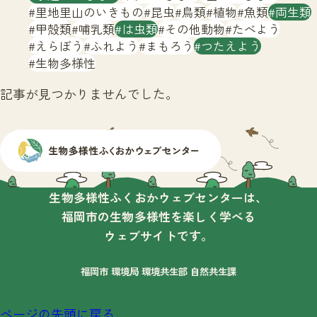
サイトマップ
里地里山のいきもの
昆虫
鳥類
植物
魚類
両生類
甲殻類
哺乳類
は虫類
その他動物
たべよう
えらぼう
ふれよう
まもろう
つたえよう
生物多様性
記事が見つかりませんでした。
生物多様性ふくおかウェブセンターは、
福岡市の生物多様性を楽しく学べる
ウェブサイトです。
福岡市 環境局 環境共生部 自然共生課
ページの先頭に戻る