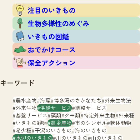
注目のいきもの
いきもの調査隊
注目のいきもの
生物多様性のめぐみ
調査レポート
いきもの図鑑
生物多様性のめぐみ
おでかけコース
いきもの図鑑
マッチング
保全アクション
調査レポートTOP
おでかけコース
調査結果
お問合せ
ふくおかいきものマップ
マッチングTOP
保全アクション
掲載申し込みフォーム
キーワード
農水産物
海藻
博多湾のさかなたち
外来生物法
外来生物
供給サービス
調整サービス
基盤サービス
藻類
クモ類
特定外来生物
外来種
文字サイズ
小
中
大
いきもの観察
農畜産物
市のシンボル
軟体動物
希少種
干潟のいきもの
海のいきもの
生物多様性ふくおかウェブセンターとは
水辺のいきもの
川のいきもの
山のいきもの