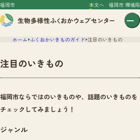
福岡市
本文へ
福岡市 環境局
ホーム
ふくおかいきものガイド
注目のいきもの
注目のいきもの
センター紹介
ニュース
福岡市ならではのいきものや、話題のいきものを
センター紹介TOP
サイトポリシー
チェックしてみましょう！
いきものガイド
プライバシーポリシー
ニュースTOP
市の取組み
ジャンル
イベント
いきものガイドTOP