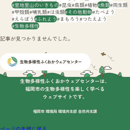
サイトマップ
里地里山のいきもの
昆虫
鳥類
植物
魚類
両生類
甲殻類
哺乳類
は虫類
その他動物
たべよう
えらぼう
ふれよう
まもろう
つたえよう
生物多様性
記事が見つかりませんでした。
生物多様性ふくおかウェブセンターは、
福岡市の生物多様性を楽しく学べる
ウェブサイトです。
福岡市 環境局 環境共生部 自然共生課
ページの先頭に戻る