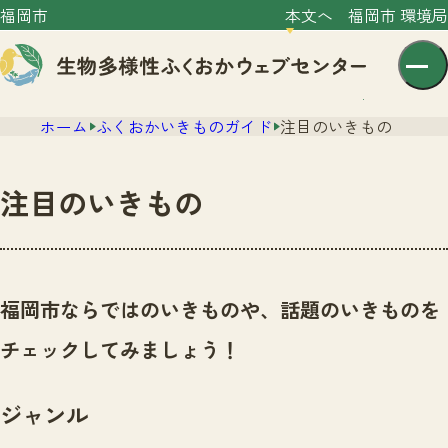
福岡市
本文へ
福岡市 環境局
ホーム
ふくおかいきものガイド
注目のいきもの
注目のいきもの
センター紹介
ニュース
福岡市ならではのいきものや、話題のいきものを
センター紹介TOP
サイトポリシー
チェックしてみましょう！
いきものガイド
プライバシーポリシー
ニュースTOP
市の取組み
ジャンル
イベント
いきものガイドTOP