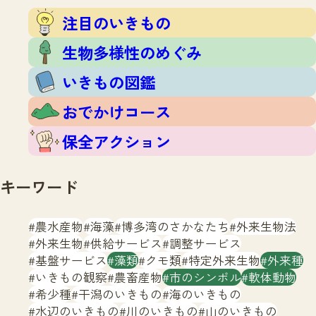
注目のいきもの
いきもの調査隊
注目のいきもの
生物多様性のめぐみ
調査レポート
いきもの図鑑
生物多様性のめぐみ
おでかけコース
いきもの図鑑
マッチング
保全アクション
調査レポートTOP
おでかけコース
調査結果
お問合せ
ふくおかいきものマップ
マッチングTOP
保全アクション
掲載申し込みフォーム
キーワード
農水産物
海藻
博多湾のさかなたち
外来生物法
外来生物
供給サービス
調整サービス
基盤サービス
藻類
クモ類
特定外来生物
外来種
文字サイズ
小
中
大
いきもの観察
農畜産物
市のシンボル
軟体動物
希少種
干潟のいきもの
海のいきもの
生物多様性ふくおかウェブセンターとは
水辺のいきもの
川のいきもの
山のいきもの