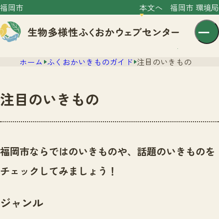
福岡市
本文へ
福岡市 環境局
ホーム
ふくおかいきものガイド
注目のいきもの
注目のいきもの
センター紹介
ニュース
福岡市ならではのいきものや、話題のいきものを
センター紹介TOP
サイトポリシー
チェックしてみましょう！
いきものガイド
プライバシーポリシー
ニュースTOP
市の取組み
ジャンル
イベント
いきものガイドTOP