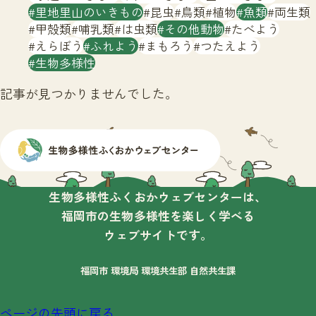
サイトマップ
里地里山のいきもの
昆虫
鳥類
植物
魚類
両生類
甲殻類
哺乳類
は虫類
その他動物
たべよう
えらぼう
ふれよう
まもろう
つたえよう
生物多様性
記事が見つかりませんでした。
生物多様性ふくおかウェブセンターは、
福岡市の生物多様性を楽しく学べる
ウェブサイトです。
福岡市 環境局 環境共生部 自然共生課
ページの先頭に戻る