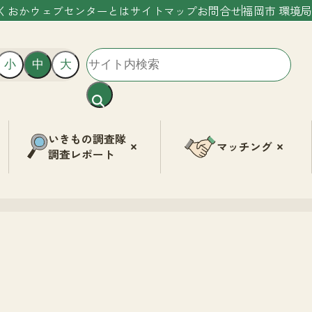
くおかウェブセンターとは
サイトマップ
お問合せ
福岡市 環境局
小
中
大
いきもの調査隊
マッチング
調査レポート