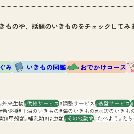
きものや、話題のいきものをチェックしてみ
ぐみ
いきもの図鑑
おでかけコース
外来生物
供給サービス
調整サービス
基盤サービス
希少種
干潟のいきもの
海のいきもの
水辺のいきも
類
甲殻類
哺乳類
は虫類
その他動物
たべよう
えら