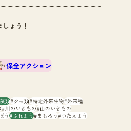
ましょう！
保全アクション
藻類
クモ類
特定外来生物
外来種
の
川のいきもの
山のいきもの
ぼう
ふれよう
まもろう
つたえよう