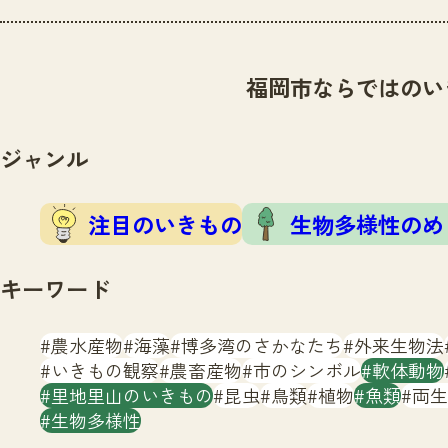
福岡市ならではのい
ジャンル
注目のいきもの
生物多様性のめ
キーワード
農水産物
海藻
博多湾のさかなたち
外来生物法
いきもの観察
農畜産物
市のシンボル
軟体動物
里地里山のいきもの
昆虫
鳥類
植物
魚類
両生
生物多様性