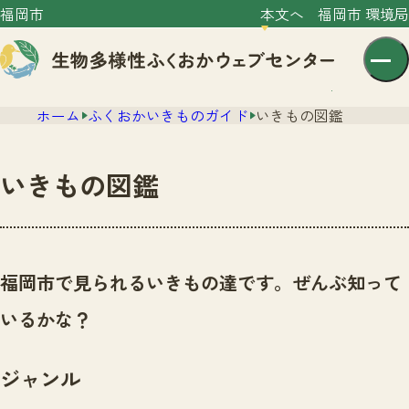
福岡市
本文へ
福岡市 環境局
ホーム
ふくおかいきものガイド
いきもの図鑑
いきもの図鑑
センター紹介
ニュース
福岡市で見られるいきもの達です。ぜんぶ知って
センター紹介TOP
サイトポリシー
いるかな？
いきものガイド
プライバシーポリシー
ニュースTOP
市の取組み
ジャンル
イベント
いきものガイドTOP