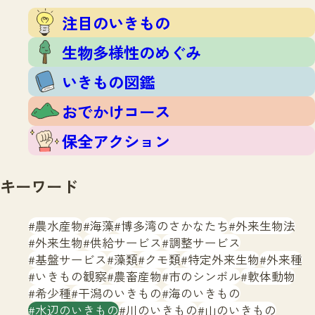
注目のいきもの
いきもの調査隊
注目のいきもの
生物多様性のめぐみ
調査レポート
いきもの図鑑
生物多様性のめぐみ
おでかけコース
いきもの図鑑
マッチング
保全アクション
調査レポートTOP
おでかけコース
調査結果
お問合せ
ふくおかいきものマップ
マッチングTOP
保全アクション
掲載申し込みフォーム
キーワード
農水産物
海藻
博多湾のさかなたち
外来生物法
外来生物
供給サービス
調整サービス
基盤サービス
藻類
クモ類
特定外来生物
外来種
文字サイズ
小
中
大
いきもの観察
農畜産物
市のシンボル
軟体動物
希少種
干潟のいきもの
海のいきもの
生物多様性ふくおかウェブセンターとは
水辺のいきもの
川のいきもの
山のいきもの