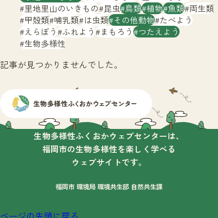
サイトマップ
里地里山のいきもの
昆虫
鳥類
植物
魚類
両生類
甲殻類
哺乳類
は虫類
その他動物
たべよう
えらぼう
ふれよう
まもろう
つたえよう
生物多様性
記事が見つかりませんでした。
生物多様性ふくおかウェブセンターは、
福岡市の生物多様性を楽しく学べる
ウェブサイトです。
福岡市 環境局 環境共生部 自然共生課
ページの先頭に戻る