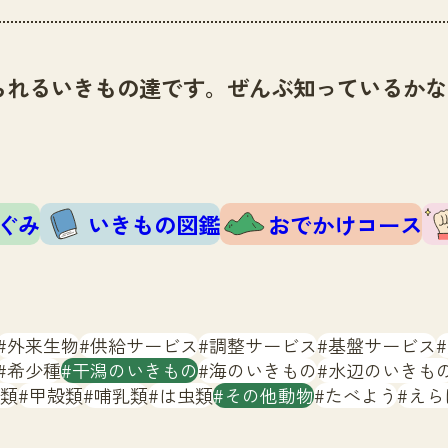
られるいきもの達です。ぜんぶ知っているかな
ぐみ
いきもの図鑑
おでかけコース
外来生物
供給サービス
調整サービス
基盤サービス
希少種
干潟のいきもの
海のいきもの
水辺のいきも
類
甲殻類
哺乳類
は虫類
その他動物
たべよう
えら