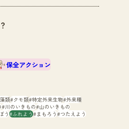
？
保全アクション
藻類
クモ類
特定外来生物
外来種
の
川のいきもの
山のいきもの
ぼう
ふれよう
まもろう
つたえよう