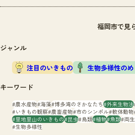
福岡市で見
ジャンル
注目のいきもの
生物多様性のめ
キーワード
農水産物
海藻
博多湾のさかなたち
外来生物法
いきもの観察
農畜産物
市のシンボル
軟体動物
里地里山のいきもの
昆虫
鳥類
植物
魚類
両生
生物多様性