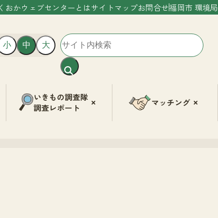
くおかウェブセンターとは
サイトマップ
お問合せ
福岡市 環境局
小
中
大
いきもの調査隊
マッチング
調査レポート