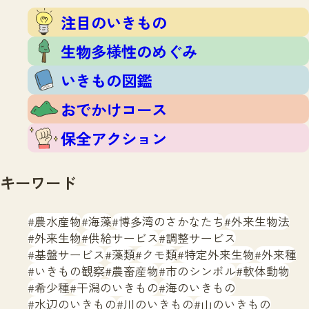
注目のいきもの
いきもの調査隊
注目のいきもの
生物多様性のめぐみ
調査レポート
いきもの図鑑
生物多様性のめぐみ
おでかけコース
いきもの図鑑
マッチング
保全アクション
調査レポートTOP
おでかけコース
調査結果
お問合せ
ふくおかいきものマップ
マッチングTOP
保全アクション
掲載申し込みフォーム
キーワード
農水産物
海藻
博多湾のさかなたち
外来生物法
外来生物
供給サービス
調整サービス
基盤サービス
藻類
クモ類
特定外来生物
外来種
文字サイズ
小
中
大
いきもの観察
農畜産物
市のシンボル
軟体動物
希少種
干潟のいきもの
海のいきもの
生物多様性ふくおかウェブセンターとは
水辺のいきもの
川のいきもの
山のいきもの