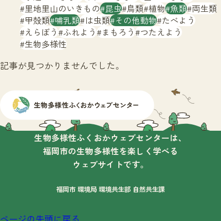
サイトマップ
里地里山のいきもの
昆虫
鳥類
植物
魚類
両生類
甲殻類
哺乳類
は虫類
その他動物
たべよう
えらぼう
ふれよう
まもろう
つたえよう
生物多様性
記事が見つかりませんでした。
生物多様性ふくおかウェブセンターは、
福岡市の生物多様性を楽しく学べる
ウェブサイトです。
福岡市 環境局 環境共生部 自然共生課
ページの先頭に戻る