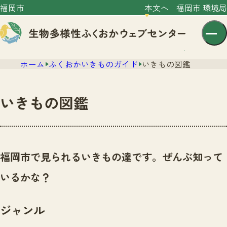
福岡市
本文へ
福岡市 環境局
ホーム
ふくおかいきものガイド
いきもの図鑑
いきもの図鑑
センター紹介
ニュース
福岡市で見られるいきもの達です。ぜんぶ知って
センター紹介TOP
サイトポリシー
いるかな？
いきものガイド
プライバシーポリシー
ニュースTOP
市の取組み
ジャンル
イベント
いきものガイドTOP