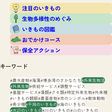
注目のいきもの
いきもの調査隊
注目のいきもの
生物多様性のめぐみ
調査レポート
いきもの図鑑
生物多様性のめぐみ
おでかけコース
いきもの図鑑
マッチング
保全アクション
調査レポートTOP
おでかけコース
調査結果
お問合せ
ふくおかいきものマップ
マッチングTOP
保全アクション
掲載申し込みフォーム
キーワード
農水産物
海藻
博多湾のさかなたち
外来生物法
外来生物
供給サービス
調整サービス
基盤サービス
藻類
クモ類
特定外来生物
外来種
文字サイズ
小
中
大
いきもの観察
農畜産物
市のシンボル
軟体動物
希少種
干潟のいきもの
海のいきもの
生物多様性ふくおかウェブセンターとは
水辺のいきもの
川のいきもの
山のいきもの