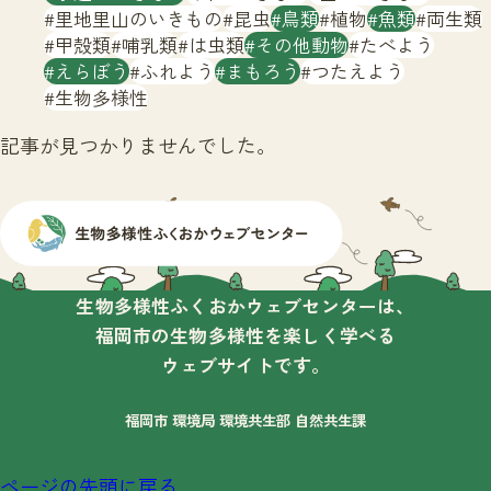
サイトマップ
里地里山のいきもの
昆虫
鳥類
植物
魚類
両生類
甲殻類
哺乳類
は虫類
その他動物
たべよう
えらぼう
ふれよう
まもろう
つたえよう
生物多様性
記事が見つかりませんでした。
生物多様性ふくおかウェブセンターは、
福岡市の生物多様性を楽しく学べる
ウェブサイトです。
福岡市 環境局 環境共生部 自然共生課
ページの先頭に戻る