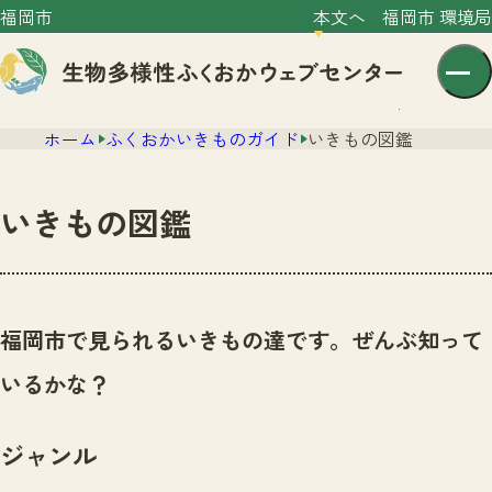
福岡市
本文へ
福岡市 環境局
ホーム
ふくおかいきものガイド
いきもの図鑑
いきもの図鑑
センター紹介
ニュース
福岡市で見られるいきもの達です。ぜんぶ知って
センター紹介TOP
サイトポリシー
いるかな？
いきものガイド
プライバシーポリシー
ニュースTOP
市の取組み
ジャンル
イベント
いきものガイドTOP