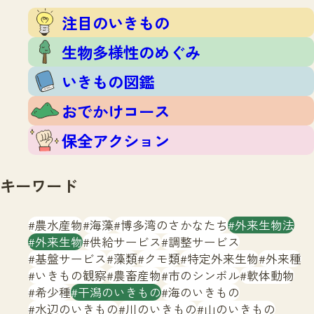
注目のいきもの
いきもの調査隊
注目のいきもの
生物多様性のめぐみ
調査レポート
いきもの図鑑
生物多様性のめぐみ
おでかけコース
いきもの図鑑
マッチング
保全アクション
調査レポートTOP
おでかけコース
調査結果
お問合せ
ふくおかいきものマップ
マッチングTOP
保全アクション
掲載申し込みフォーム
キーワード
農水産物
海藻
博多湾のさかなたち
外来生物法
外来生物
供給サービス
調整サービス
基盤サービス
藻類
クモ類
特定外来生物
外来種
文字サイズ
小
中
大
いきもの観察
農畜産物
市のシンボル
軟体動物
希少種
干潟のいきもの
海のいきもの
生物多様性ふくおかウェブセンターとは
水辺のいきもの
川のいきもの
山のいきもの