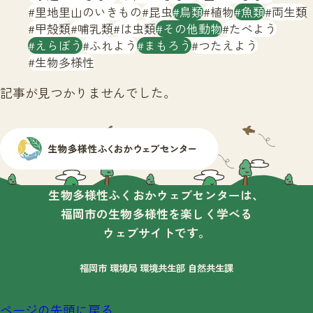
サイトマップ
里地里山のいきもの
昆虫
鳥類
植物
魚類
両生類
甲殻類
哺乳類
は虫類
その他動物
たべよう
えらぼう
ふれよう
まもろう
つたえよう
生物多様性
記事が見つかりませんでした。
生物多様性ふくおかウェブセンターは、
福岡市の生物多様性を楽しく学べる
ウェブサイトです。
福岡市 環境局 環境共生部 自然共生課
ページの先頭に戻る