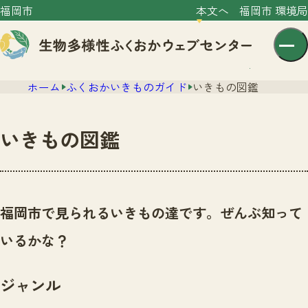
福岡市
本文へ
福岡市 環境局
ホーム
ふくおかいきものガイド
いきもの図鑑
いきもの図鑑
センター紹介
ニュース
福岡市で見られるいきもの達です。ぜんぶ知って
センター紹介TOP
サイトポリシー
いるかな？
いきものガイド
プライバシーポリシー
ニュースTOP
市の取組み
ジャンル
イベント
いきものガイドTOP