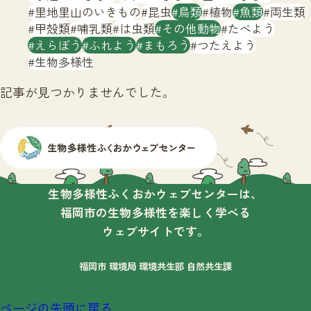
サイトマップ
里地里山のいきもの
昆虫
鳥類
植物
魚類
両生類
甲殻類
哺乳類
は虫類
その他動物
たべよう
えらぼう
ふれよう
まもろう
つたえよう
生物多様性
記事が見つかりませんでした。
生物多様性ふくおかウェブセンターは、
福岡市の生物多様性を楽しく学べる
ウェブサイトです。
福岡市 環境局 環境共生部 自然共生課
ページの先頭に戻る