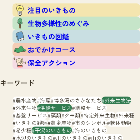
注目のいきもの
いきもの調査隊
注目のいきもの
生物多様性のめぐみ
調査レポート
いきもの図鑑
生物多様性のめぐみ
おでかけコース
いきもの図鑑
マッチング
保全アクション
調査レポートTOP
おでかけコース
調査結果
お問合せ
ふくおかいきものマップ
マッチングTOP
保全アクション
掲載申し込みフォーム
キーワード
農水産物
海藻
博多湾のさかなたち
外来生物法
外来生物
供給サービス
調整サービス
基盤サービス
藻類
クモ類
特定外来生物
外来種
文字サイズ
小
中
大
いきもの観察
農畜産物
市のシンボル
軟体動物
希少種
干潟のいきもの
海のいきもの
生物多様性ふくおかウェブセンターとは
水辺のいきもの
川のいきもの
山のいきもの