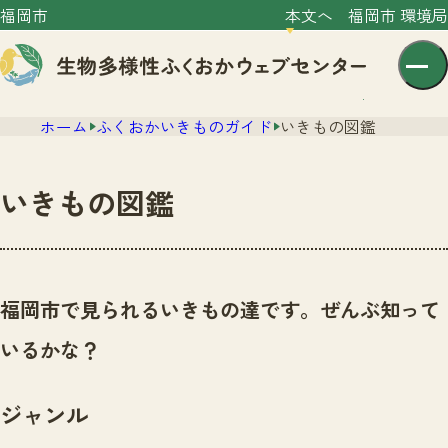
福岡市
本文へ
福岡市 環境局
ホーム
ふくおかいきものガイド
いきもの図鑑
いきもの図鑑
センター紹介
ニュース
福岡市で見られるいきもの達です。ぜんぶ知って
センター紹介TOP
サイトポリシー
いるかな？
いきものガイド
プライバシーポリシー
ニュースTOP
市の取組み
ジャンル
イベント
いきものガイドTOP