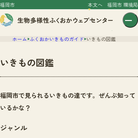
福岡市
本文へ
福岡市 環境局
ホーム
ふくおかいきものガイド
いきもの図鑑
いきもの図鑑
センター紹介
ニュース
福岡市で見られるいきもの達です。ぜんぶ知って
センター紹介TOP
サイトポリシー
いるかな？
いきものガイド
プライバシーポリシー
ニュースTOP
市の取組み
ジャンル
イベント
いきものガイドTOP