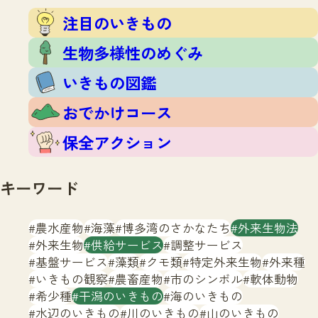
注目のいきもの
いきもの調査隊
注目のいきもの
生物多様性のめぐみ
調査レポート
いきもの図鑑
生物多様性のめぐみ
おでかけコース
いきもの図鑑
マッチング
保全アクション
調査レポートTOP
おでかけコース
調査結果
お問合せ
ふくおかいきものマップ
マッチングTOP
保全アクション
掲載申し込みフォーム
キーワード
農水産物
海藻
博多湾のさかなたち
外来生物法
外来生物
供給サービス
調整サービス
基盤サービス
藻類
クモ類
特定外来生物
外来種
文字サイズ
小
中
大
いきもの観察
農畜産物
市のシンボル
軟体動物
希少種
干潟のいきもの
海のいきもの
生物多様性ふくおかウェブセンターとは
水辺のいきもの
川のいきもの
山のいきもの