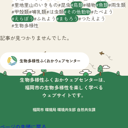
サイトマップ
里地里山のいきもの
昆虫
鳥類
植物
魚類
両生類
甲殻類
哺乳類
は虫類
その他動物
たべよう
えらぼう
ふれよう
まもろう
つたえよう
生物多様性
記事が見つかりませんでした。
生物多様性ふくおかウェブセンターは、
福岡市の生物多様性を楽しく学べる
ウェブサイトです。
福岡市 環境局 環境共生部 自然共生課
ページの先頭に戻る