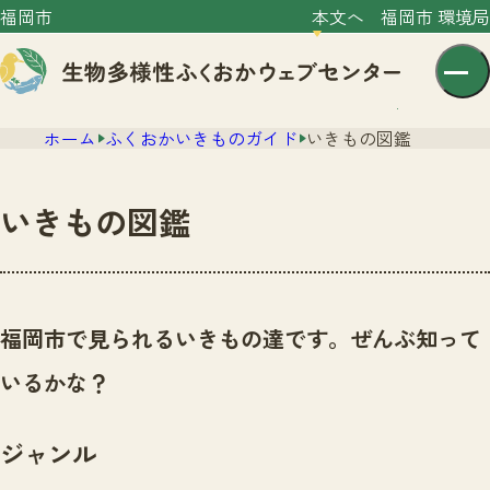
福岡市
本文へ
福岡市 環境局
ホーム
ふくおかいきものガイド
いきもの図鑑
いきもの図鑑
センター紹介
ニュース
福岡市で見られるいきもの達です。ぜんぶ知って
センター紹介TOP
サイトポリシー
いるかな？
いきものガイド
プライバシーポリシー
ニュースTOP
市の取組み
ジャンル
イベント
いきものガイドTOP