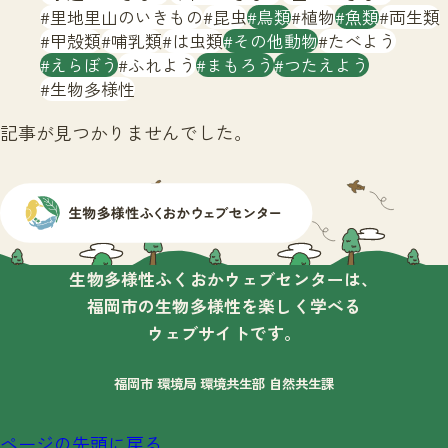
サイトマップ
里地里山のいきもの
昆虫
鳥類
植物
魚類
両生類
甲殻類
哺乳類
は虫類
その他動物
たべよう
えらぼう
ふれよう
まもろう
つたえよう
生物多様性
記事が見つかりませんでした。
生物多様性ふくおかウェブセンターは、
福岡市の生物多様性を楽しく学べる
ウェブサイトです。
福岡市 環境局 環境共生部 自然共生課
ページの先頭に戻る