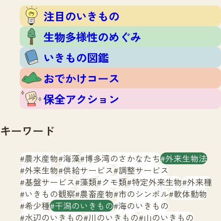
注目のいきもの
いきもの調査隊
注目のいきもの
生物多様性のめぐみ
調査レポート
いきもの図鑑
生物多様性のめぐみ
おでかけコース
いきもの図鑑
マッチング
保全アクション
調査レポートTOP
おでかけコース
調査結果
お問合せ
ふくおかいきものマップ
マッチングTOP
保全アクション
掲載申し込みフォーム
キーワード
農水産物
海藻
博多湾のさかなたち
外来生物法
外来生物
供給サービス
調整サービス
基盤サービス
藻類
クモ類
特定外来生物
外来種
文字サイズ
小
中
大
いきもの観察
農畜産物
市のシンボル
軟体動物
希少種
干潟のいきもの
海のいきもの
生物多様性ふくおかウェブセンターとは
水辺のいきもの
川のいきもの
山のいきもの