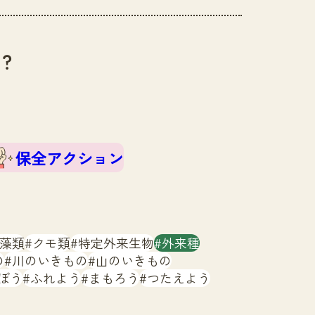
？
保全アクション
藻類
クモ類
特定外来生物
外来種
の
川のいきもの
山のいきもの
ぼう
ふれよう
まもろう
つたえよう