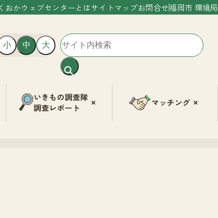
くおかウェブセンターとは
サイトマップ
お問合せ
福岡市 環境局
小
中
大
いきもの調査隊
マッチング
調査レポート