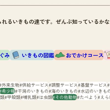
られるいきもの達です。ぜんぶ知っているかな
ぐみ
いきもの図鑑
おでかけコース
外来生物
供給サービス
調整サービス
基盤サービス
希少種
干潟のいきもの
海のいきもの
水辺のいきも
類
甲殻類
哺乳類
は虫類
その他動物
たべよう
えら