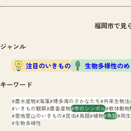
福岡市で見
ジャンル
注目のいきもの
生物多様性のめ
キーワード
農水産物
海藻
博多湾のさかなたち
外来生物法
いきもの観察
農畜産物
市のシンボル
軟体動物
里地里山のいきもの
昆虫
鳥類
植物
魚類
両生
生物多様性