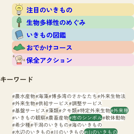
注目のいきもの
いきもの調査隊
注目のいきもの
生物多様性のめぐみ
調査レポート
いきもの図鑑
生物多様性のめぐみ
おでかけコース
いきもの図鑑
マッチング
保全アクション
調査レポートTOP
おでかけコース
調査結果
お問合せ
ふくおかいきものマップ
マッチングTOP
保全アクション
掲載申し込みフォーム
キーワード
農水産物
海藻
博多湾のさかなたち
外来生物法
外来生物
供給サービス
調整サービス
基盤サービス
藻類
クモ類
特定外来生物
外来種
文字サイズ
小
中
大
いきもの観察
農畜産物
市のシンボル
軟体動物
希少種
干潟のいきもの
海のいきもの
生物多様性ふくおかウェブセンターとは
水辺のいきもの
川のいきもの
山のいきもの