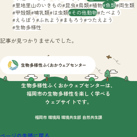
サイトマップ
里地里山のいきもの
昆虫
鳥類
植物
魚類
両生類
甲殻類
哺乳類
は虫類
その他動物
たべよう
えらぼう
ふれよう
まもろう
つたえよう
生物多様性
記事が見つかりませんでした。
生物多様性ふくおかウェブセンターは、
福岡市の生物多様性を楽しく学べる
ウェブサイトです。
福岡市 環境局 環境共生部 自然共生課
ページの先頭に戻る