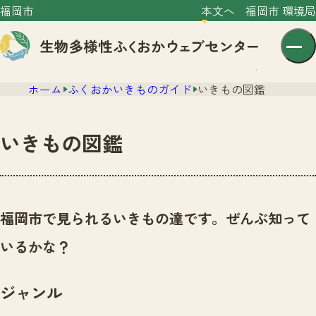
福岡市
本文へ
福岡市 環境局
ホーム
ふくおかいきものガイド
いきもの図鑑
いきもの図鑑
センター紹介
ニュース
福岡市で見られるいきもの達です。ぜんぶ知って
センター紹介TOP
サイトポリシー
いるかな？
いきものガイド
プライバシーポリシー
ニュースTOP
市の取組み
ジャンル
イベント
いきものガイドTOP