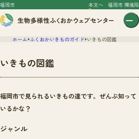
福岡市
本文へ
福岡市 環境局
ホーム
ふくおかいきものガイド
いきもの図鑑
いきもの図鑑
センター紹介
ニュース
福岡市で見られるいきもの達です。ぜんぶ知って
センター紹介TOP
サイトポリシー
いるかな？
いきものガイド
プライバシーポリシー
ニュースTOP
市の取組み
ジャンル
イベント
いきものガイドTOP