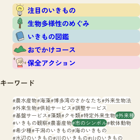
注目のいきもの
いきもの調査隊
注目のいきもの
生物多様性のめぐみ
調査レポート
いきもの図鑑
生物多様性のめぐみ
おでかけコース
いきもの図鑑
マッチング
保全アクション
調査レポートTOP
おでかけコース
調査結果
お問合せ
ふくおかいきものマップ
マッチングTOP
保全アクション
掲載申し込みフォーム
キーワード
農水産物
海藻
博多湾のさかなたち
外来生物法
外来生物
供給サービス
調整サービス
基盤サービス
藻類
クモ類
特定外来生物
外来種
文字サイズ
小
中
大
いきもの観察
農畜産物
市のシンボル
軟体動物
希少種
干潟のいきもの
海のいきもの
生物多様性ふくおかウェブセンターとは
水辺のいきもの
川のいきもの
山のいきもの