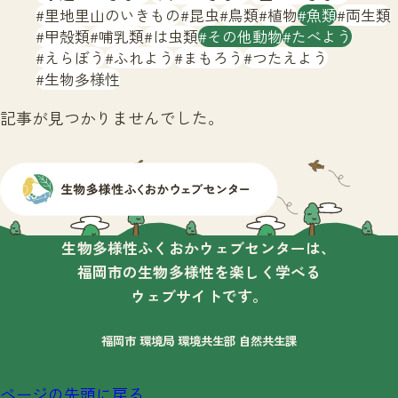
サイトマップ
里地里山のいきもの
昆虫
鳥類
植物
魚類
両生類
甲殻類
哺乳類
は虫類
その他動物
たべよう
えらぼう
ふれよう
まもろう
つたえよう
生物多様性
記事が見つかりませんでした。
生物多様性ふくおかウェブセンターは、
福岡市の生物多様性を楽しく学べる
ウェブサイトです。
福岡市 環境局 環境共生部 自然共生課
ページの先頭に戻る