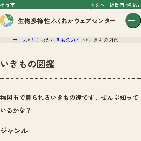
福岡市
本文へ
福岡市 環境局
ホーム
ふくおかいきものガイド
いきもの図鑑
いきもの図鑑
センター紹介
ニュース
福岡市で見られるいきもの達です。ぜんぶ知って
センター紹介TOP
サイトポリシー
いるかな？
いきものガイド
プライバシーポリシー
ニュースTOP
市の取組み
ジャンル
イベント
いきものガイドTOP