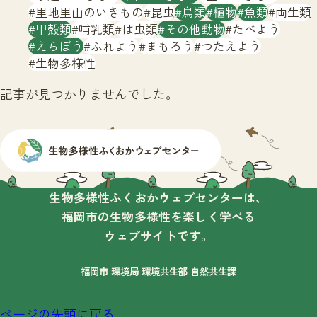
サイトマップ
里地里山のいきもの
昆虫
鳥類
植物
魚類
両生類
甲殻類
哺乳類
は虫類
その他動物
たべよう
えらぼう
ふれよう
まもろう
つたえよう
生物多様性
記事が見つかりませんでした。
生物多様性ふくおかウェブセンターは、
福岡市の生物多様性を楽しく学べる
ウェブサイトです。
福岡市 環境局 環境共生部 自然共生課
ページの先頭に戻る