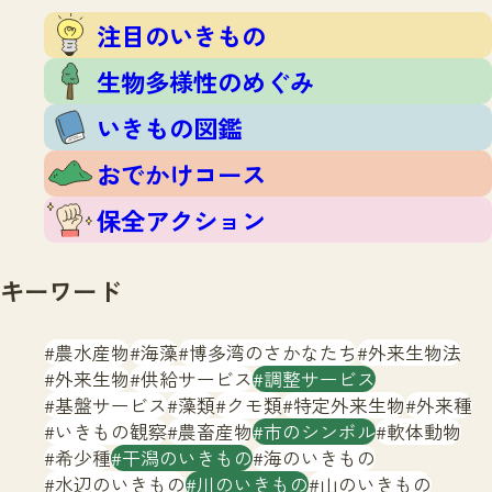
注目のいきもの
いきもの調査隊
注目のいきもの
生物多様性のめぐみ
調査レポート
いきもの図鑑
生物多様性のめぐみ
おでかけコース
いきもの図鑑
マッチング
保全アクション
調査レポートTOP
おでかけコース
調査結果
お問合せ
ふくおかいきものマップ
マッチングTOP
保全アクション
掲載申し込みフォーム
キーワード
農水産物
海藻
博多湾のさかなたち
外来生物法
外来生物
供給サービス
調整サービス
基盤サービス
藻類
クモ類
特定外来生物
外来種
文字サイズ
小
中
大
いきもの観察
農畜産物
市のシンボル
軟体動物
希少種
干潟のいきもの
海のいきもの
生物多様性ふくおかウェブセンターとは
水辺のいきもの
川のいきもの
山のいきもの