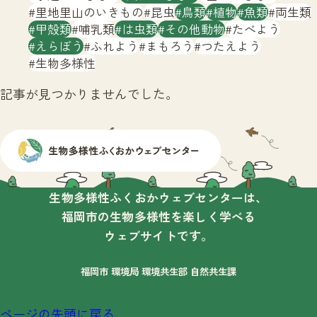
サイトマップ
里地里山のいきもの
昆虫
鳥類
植物
魚類
両生類
甲殻類
哺乳類
は虫類
その他動物
たべよう
えらぼう
ふれよう
まもろう
つたえよう
生物多様性
記事が見つかりませんでした。
生物多様性ふくおかウェブセンターは、
福岡市の生物多様性を楽しく学べる
ウェブサイトです。
福岡市 環境局 環境共生部 自然共生課
ページの先頭に戻る