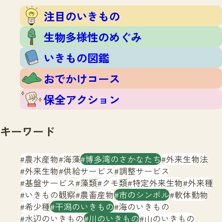
注目のいきもの
いきもの調査隊
注目のいきもの
生物多様性のめぐみ
調査レポート
いきもの図鑑
生物多様性のめぐみ
おでかけコース
いきもの図鑑
マッチング
保全アクション
調査レポートTOP
おでかけコース
調査結果
お問合せ
ふくおかいきものマップ
マッチングTOP
保全アクション
掲載申し込みフォーム
キーワード
農水産物
海藻
博多湾のさかなたち
外来生物法
外来生物
供給サービス
調整サービス
基盤サービス
藻類
クモ類
特定外来生物
外来種
文字サイズ
小
中
大
いきもの観察
農畜産物
市のシンボル
軟体動物
希少種
干潟のいきもの
海のいきもの
生物多様性ふくおかウェブセンターとは
水辺のいきもの
川のいきもの
山のいきもの