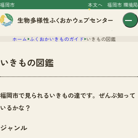
福岡市
本文へ
福岡市 環境局
ホーム
ふくおかいきものガイド
いきもの図鑑
いきもの図鑑
センター紹介
ニュース
福岡市で見られるいきもの達です。ぜんぶ知って
センター紹介TOP
サイトポリシー
いるかな？
いきものガイド
プライバシーポリシー
ニュースTOP
市の取組み
ジャンル
イベント
いきものガイドTOP