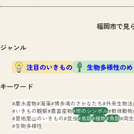
福岡市で見
ジャンル
注目のいきもの
生物多様性のめ
キーワード
農水産物
海藻
博多湾のさかなたち
外来生物法
いきもの観察
農畜産物
市のシンボル
軟体動物
里地里山のいきもの
昆虫
鳥類
植物
魚類
両生
生物多様性