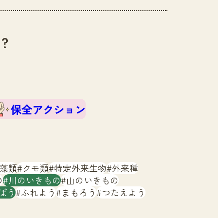
？
保全アクション
藻類
クモ類
特定外来生物
外来種
の
川のいきもの
山のいきもの
ぼう
ふれよう
まもろう
つたえよう