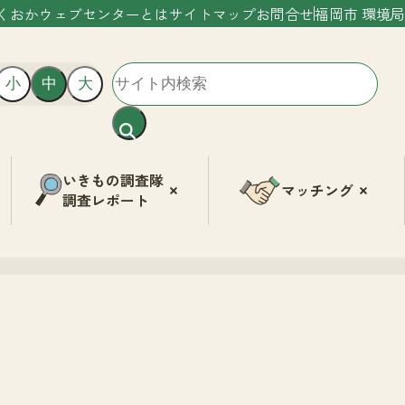
くおかウェブセンターとは
サイトマップ
お問合せ
福岡市 環境局
小
中
大
いきもの調査隊
マッチング
調査レポート