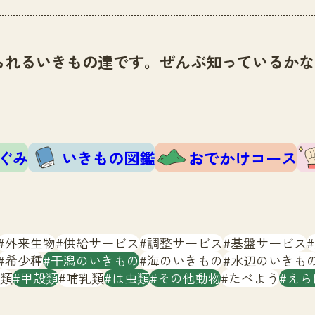
られるいきもの達です。ぜんぶ知っているかな
ぐみ
いきもの図鑑
おでかけコース
外来生物
供給サービス
調整サービス
基盤サービス
希少種
干潟のいきもの
海のいきもの
水辺のいきも
類
甲殻類
哺乳類
は虫類
その他動物
たべよう
えら