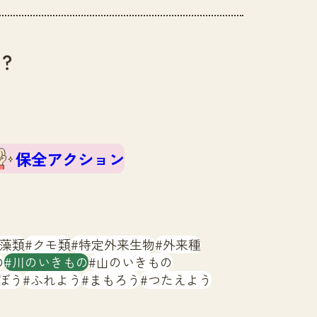
？
保全アクション
藻類
クモ類
特定外来生物
外来種
の
川のいきもの
山のいきもの
ぼう
ふれよう
まもろう
つたえよう