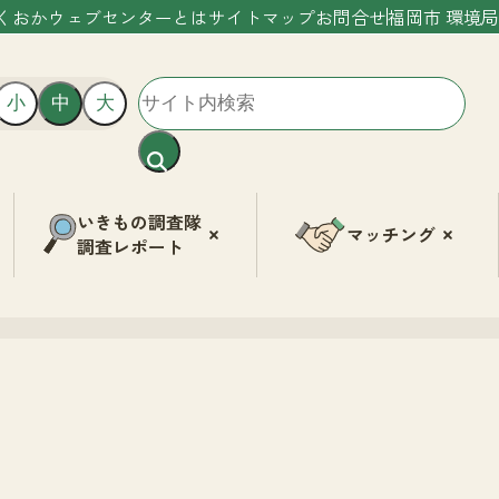
くおかウェブセンターとは
サイトマップ
お問合せ
福岡市 環境局
小
中
大
いきもの調査隊
マッチング
調査レポート