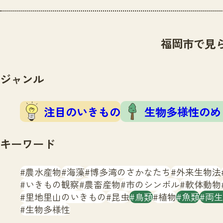
福岡市で見
ジャンル
注目のいきもの
生物多様性のめ
キーワード
農水産物
海藻
博多湾のさかなたち
外来生物法
いきもの観察
農畜産物
市のシンボル
軟体動物
里地里山のいきもの
昆虫
鳥類
植物
魚類
両生
生物多様性