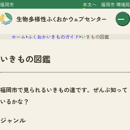
福岡市
本文へ
福岡市 環境局
ホーム
ふくおかいきものガイド
いきもの図鑑
いきもの図鑑
センター紹介
ニュース
福岡市で見られるいきもの達です。ぜんぶ知って
センター紹介TOP
サイトポリシー
いるかな？
いきものガイド
プライバシーポリシー
ニュースTOP
市の取組み
ジャンル
イベント
いきものガイドTOP