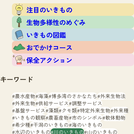
注目のいきもの
いきもの調査隊
注目のいきもの
生物多様性のめぐみ
調査レポート
いきもの図鑑
生物多様性のめぐみ
おでかけコース
いきもの図鑑
マッチング
保全アクション
調査レポートTOP
おでかけコース
調査結果
お問合せ
ふくおかいきものマップ
マッチングTOP
保全アクション
掲載申し込みフォーム
キーワード
農水産物
海藻
博多湾のさかなたち
外来生物法
外来生物
供給サービス
調整サービス
基盤サービス
藻類
クモ類
特定外来生物
外来種
文字サイズ
小
中
大
いきもの観察
農畜産物
市のシンボル
軟体動物
希少種
干潟のいきもの
海のいきもの
生物多様性ふくおかウェブセンターとは
水辺のいきもの
川のいきもの
山のいきもの