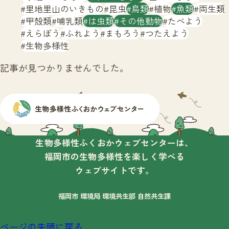
サイトマップ
里地里山のいきもの
昆虫
鳥類
植物
魚類
両生類
甲殻類
哺乳類
は虫類
その他動物
たべよう
えらぼう
ふれよう
まもろう
つたえよう
生物多様性
記事が見つかりませんでした。
生物多様性ふくおかウェブセンターは、
福岡市の生物多様性を楽しく学べる
ウェブサイトです。
福岡市 環境局 環境共生部 自然共生課
ページの先頭に戻る