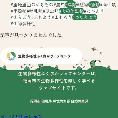
サイトマップ
里地里山のいきもの
昆虫
鳥類
植物
魚類
両生類
甲殻類
哺乳類
は虫類
その他動物
たべよう
えらぼう
ふれよう
まもろう
つたえよう
生物多様性
記事が見つかりませんでした。
生物多様性ふくおかウェブセンターは、
福岡市の生物多様性を楽しく学べる
ウェブサイトです。
福岡市 環境局 環境共生部 自然共生課
ページの先頭に戻る