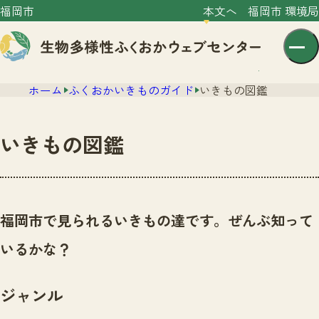
福岡市
本文へ
福岡市 環境局
ホーム
ふくおかいきものガイド
いきもの図鑑
いきもの図鑑
センター紹介
ニュース
福岡市で見られるいきもの達です。ぜんぶ知って
センター紹介TOP
サイトポリシー
いるかな？
いきものガイド
プライバシーポリシー
ニュースTOP
市の取組み
ジャンル
イベント
いきものガイドTOP