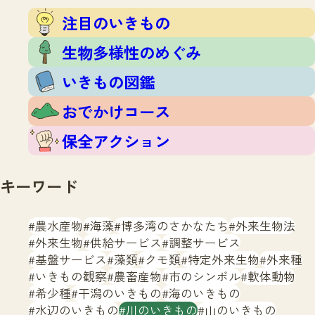
注目のいきもの
いきもの調査隊
注目のいきもの
生物多様性のめぐみ
調査レポート
いきもの図鑑
生物多様性のめぐみ
おでかけコース
いきもの図鑑
マッチング
保全アクション
調査レポートTOP
おでかけコース
調査結果
お問合せ
ふくおかいきものマップ
マッチングTOP
保全アクション
掲載申し込みフォーム
キーワード
農水産物
海藻
博多湾のさかなたち
外来生物法
外来生物
供給サービス
調整サービス
基盤サービス
藻類
クモ類
特定外来生物
外来種
文字サイズ
小
中
大
いきもの観察
農畜産物
市のシンボル
軟体動物
希少種
干潟のいきもの
海のいきもの
生物多様性ふくおかウェブセンターとは
水辺のいきもの
川のいきもの
山のいきもの