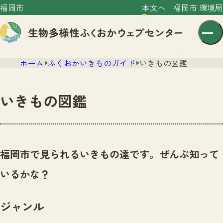
福岡市
本文へ
福岡市 環境局
ホーム
ふくおかいきものガイド
いきもの図鑑
いきもの図鑑
センター紹介
ニュース
福岡市で見られるいきもの達です。ぜんぶ知って
センター紹介TOP
サイトポリシー
いるかな？
いきものガイド
プライバシーポリシー
ニュースTOP
市の取組み
ジャンル
イベント
いきものガイドTOP