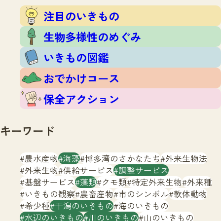
注目のいきもの
いきもの調査隊
注目のいきもの
生物多様性のめぐみ
調査レポート
いきもの図鑑
生物多様性のめぐみ
おでかけコース
いきもの図鑑
マッチング
保全アクション
調査レポートTOP
おでかけコース
調査結果
お問合せ
ふくおかいきものマップ
マッチングTOP
保全アクション
掲載申し込みフォーム
キーワード
農水産物
海藻
博多湾のさかなたち
外来生物法
外来生物
供給サービス
調整サービス
基盤サービス
藻類
クモ類
特定外来生物
外来種
文字サイズ
小
中
大
いきもの観察
農畜産物
市のシンボル
軟体動物
希少種
干潟のいきもの
海のいきもの
生物多様性ふくおかウェブセンターとは
水辺のいきもの
川のいきもの
山のいきもの