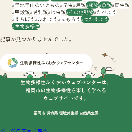
サイトマップ
里地里山のいきもの
昆虫
鳥類
植物
魚類
両生類
甲殻類
哺乳類
は虫類
その他動物
たべよう
えらぼう
ふれよう
まもろう
つたえよう
生物多様性
記事が見つかりませんでした。
生物多様性ふくおかウェブセンターは、
福岡市の生物多様性を楽しく学べる
ウェブサイトです。
福岡市 環境局 環境共生部 自然共生課
ページの先頭に戻る