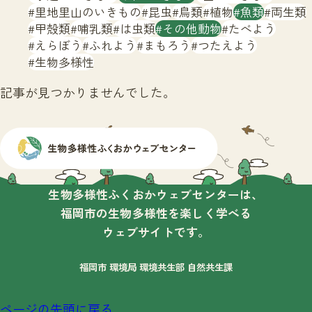
サイトマップ
里地里山のいきもの
昆虫
鳥類
植物
魚類
両生類
甲殻類
哺乳類
は虫類
その他動物
たべよう
えらぼう
ふれよう
まもろう
つたえよう
生物多様性
記事が見つかりませんでした。
生物多様性ふくおかウェブセンターは、
福岡市の生物多様性を楽しく学べる
ウェブサイトです。
福岡市 環境局 環境共生部 自然共生課
ページの先頭に戻る