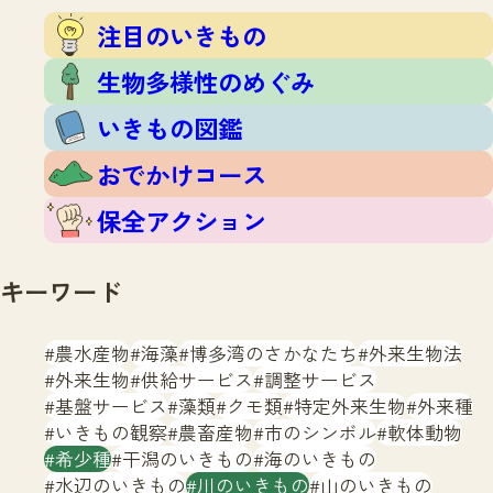
注目のいきもの
いきもの調査隊
注目のいきもの
生物多様性のめぐみ
調査レポート
いきもの図鑑
生物多様性のめぐみ
おでかけコース
いきもの図鑑
マッチング
保全アクション
調査レポートTOP
おでかけコース
調査結果
お問合せ
ふくおかいきものマップ
マッチングTOP
保全アクション
掲載申し込みフォーム
キーワード
農水産物
海藻
博多湾のさかなたち
外来生物法
外来生物
供給サービス
調整サービス
基盤サービス
藻類
クモ類
特定外来生物
外来種
文字サイズ
小
中
大
いきもの観察
農畜産物
市のシンボル
軟体動物
希少種
干潟のいきもの
海のいきもの
生物多様性ふくおかウェブセンターとは
水辺のいきもの
川のいきもの
山のいきもの