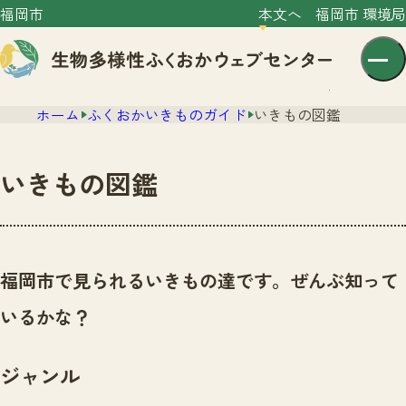
福岡市
本文へ
福岡市 環境局
ホーム
ふくおかいきものガイド
いきもの図鑑
いきもの図鑑
センター紹介
ニュース
福岡市で見られるいきもの達です。ぜんぶ知って
センター紹介TOP
サイトポリシー
いるかな？
いきものガイド
プライバシーポリシー
ニュースTOP
市の取組み
ジャンル
イベント
いきものガイドTOP