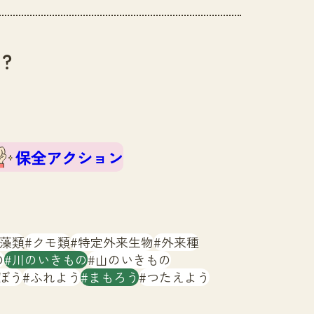
？
保全アクション
藻類
クモ類
特定外来生物
外来種
の
川のいきもの
山のいきもの
ぼう
ふれよう
まもろう
つたえよう