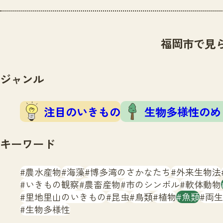
福岡市で見
ジャンル
注目のいきもの
生物多様性のめ
キーワード
農水産物
海藻
博多湾のさかなたち
外来生物法
いきもの観察
農畜産物
市のシンボル
軟体動物
里地里山のいきもの
昆虫
鳥類
植物
魚類
両生
生物多様性