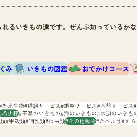
られるいきもの達です。ぜんぶ知っているかな
ぐみ
いきもの図鑑
おでかけコース
外来生物
供給サービス
調整サービス
基盤サービス
希少種
干潟のいきもの
海のいきもの
水辺のいきも
類
甲殻類
哺乳類
は虫類
その他動物
たべよう
えら