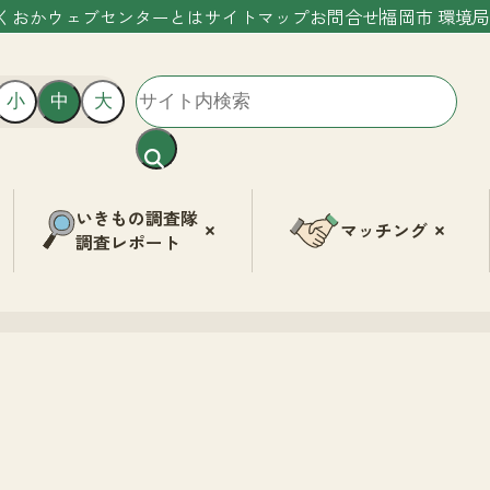
くおかウェブセンターとは
サイトマップ
お問合せ
福岡市 環境局
小
中
大
いきもの調査隊
マッチング
調査レポート