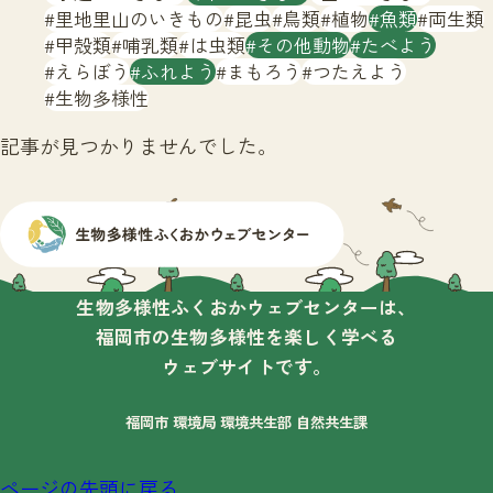
サイトマップ
里地里山のいきもの
昆虫
鳥類
植物
魚類
両生類
甲殻類
哺乳類
は虫類
その他動物
たべよう
えらぼう
ふれよう
まもろう
つたえよう
生物多様性
記事が見つかりませんでした。
生物多様性ふくおかウェブセンターは、
福岡市の生物多様性を楽しく学べる
ウェブサイトです。
福岡市 環境局 環境共生部 自然共生課
ページの先頭に戻る