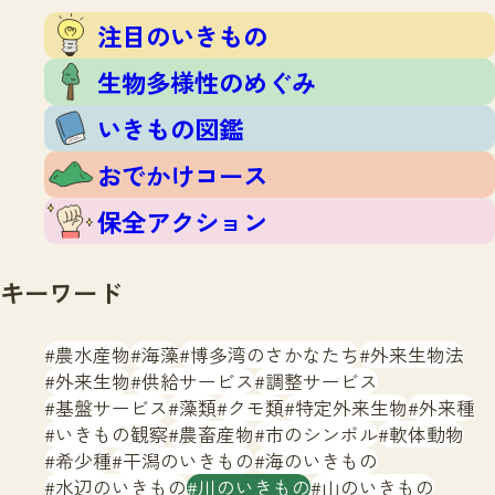
注目のいきもの
いきもの調査隊
注目のいきもの
生物多様性のめぐみ
調査レポート
いきもの図鑑
生物多様性のめぐみ
おでかけコース
いきもの図鑑
マッチング
保全アクション
調査レポートTOP
おでかけコース
調査結果
お問合せ
ふくおかいきものマップ
マッチングTOP
保全アクション
掲載申し込みフォーム
キーワード
農水産物
海藻
博多湾のさかなたち
外来生物法
外来生物
供給サービス
調整サービス
基盤サービス
藻類
クモ類
特定外来生物
外来種
文字サイズ
小
中
大
いきもの観察
農畜産物
市のシンボル
軟体動物
希少種
干潟のいきもの
海のいきもの
生物多様性ふくおかウェブセンターとは
水辺のいきもの
川のいきもの
山のいきもの