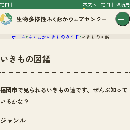
福岡市
本文へ
福岡市 環境局
ホーム
ふくおかいきものガイド
いきもの図鑑
いきもの図鑑
センター紹介
ニュース
福岡市で見られるいきもの達です。ぜんぶ知って
センター紹介TOP
サイトポリシー
いるかな？
いきものガイド
プライバシーポリシー
ニュースTOP
市の取組み
ジャンル
イベント
いきものガイドTOP