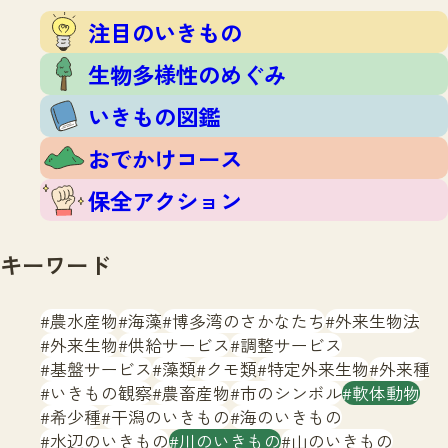
注目のいきもの
いきもの調査隊
注目のいきもの
生物多様性のめぐみ
調査レポート
いきもの図鑑
生物多様性のめぐみ
おでかけコース
いきもの図鑑
マッチング
保全アクション
調査レポートTOP
おでかけコース
調査結果
お問合せ
ふくおかいきものマップ
マッチングTOP
保全アクション
掲載申し込みフォーム
キーワード
農水産物
海藻
博多湾のさかなたち
外来生物法
外来生物
供給サービス
調整サービス
基盤サービス
藻類
クモ類
特定外来生物
外来種
文字サイズ
小
中
大
いきもの観察
農畜産物
市のシンボル
軟体動物
希少種
干潟のいきもの
海のいきもの
生物多様性ふくおかウェブセンターとは
水辺のいきもの
川のいきもの
山のいきもの