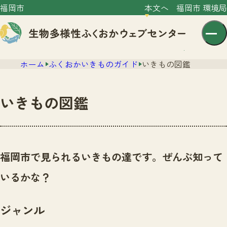
福岡市
本文へ
福岡市 環境局
ホーム
ふくおかいきものガイド
いきもの図鑑
いきもの図鑑
センター紹介
ニュース
福岡市で見られるいきもの達です。ぜんぶ知って
センター紹介TOP
サイトポリシー
いるかな？
いきものガイド
プライバシーポリシー
ニュースTOP
市の取組み
ジャンル
イベント
いきものガイドTOP