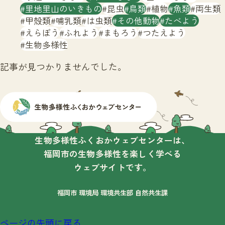
サイトマップ
里地里山のいきもの
昆虫
鳥類
植物
魚類
両生類
甲殻類
哺乳類
は虫類
その他動物
たべよう
えらぼう
ふれよう
まもろう
つたえよう
生物多様性
記事が見つかりませんでした。
生物多様性ふくおかウェブセンターは、
福岡市の生物多様性を楽しく学べる
ウェブサイトです。
福岡市 環境局 環境共生部 自然共生課
ページの先頭に戻る