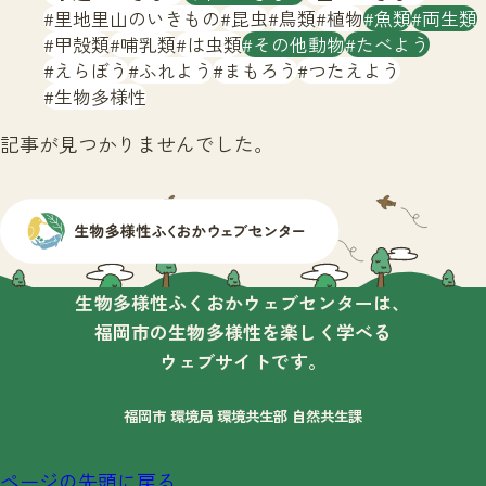
サイトマップ
里地里山のいきもの
昆虫
鳥類
植物
魚類
両生類
甲殻類
哺乳類
は虫類
その他動物
たべよう
えらぼう
ふれよう
まもろう
つたえよう
生物多様性
記事が見つかりませんでした。
生物多様性ふくおかウェブセンターは、
福岡市の生物多様性を楽しく学べる
ウェブサイトです。
福岡市 環境局 環境共生部 自然共生課
ページの先頭に戻る