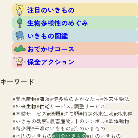
注目のいきもの
いきもの調査隊
注目のいきもの
生物多様性のめぐみ
調査レポート
いきもの図鑑
生物多様性のめぐみ
おでかけコース
いきもの図鑑
マッチング
保全アクション
調査レポートTOP
おでかけコース
調査結果
お問合せ
ふくおかいきものマップ
マッチングTOP
保全アクション
掲載申し込みフォーム
キーワード
農水産物
海藻
博多湾のさかなたち
外来生物法
外来生物
供給サービス
調整サービス
基盤サービス
藻類
クモ類
特定外来生物
外来種
文字サイズ
小
中
大
いきもの観察
農畜産物
市のシンボル
軟体動物
希少種
干潟のいきもの
海のいきもの
生物多様性ふくおかウェブセンターとは
水辺のいきもの
川のいきもの
山のいきもの