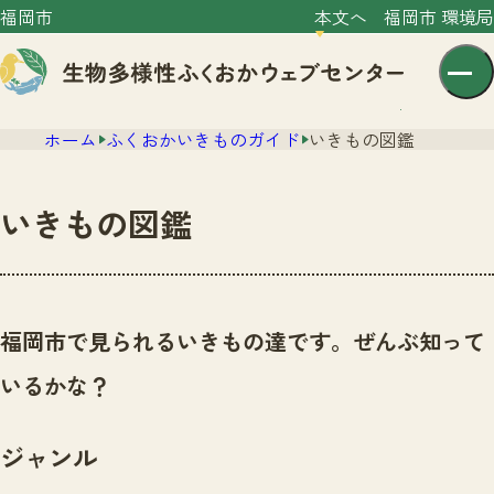
福岡市
本文へ
福岡市 環境局
ホーム
ふくおかいきものガイド
いきもの図鑑
いきもの図鑑
センター紹介
ニュース
福岡市で見られるいきもの達です。ぜんぶ知って
センター紹介TOP
サイトポリシー
いるかな？
いきものガイド
プライバシーポリシー
ニュースTOP
市の取組み
ジャンル
イベント
いきものガイドTOP