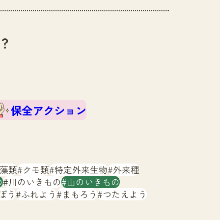
？
保全アクション
藻類
クモ類
特定外来生物
外来種
の
川のいきもの
山のいきもの
ぼう
ふれよう
まもろう
つたえよう