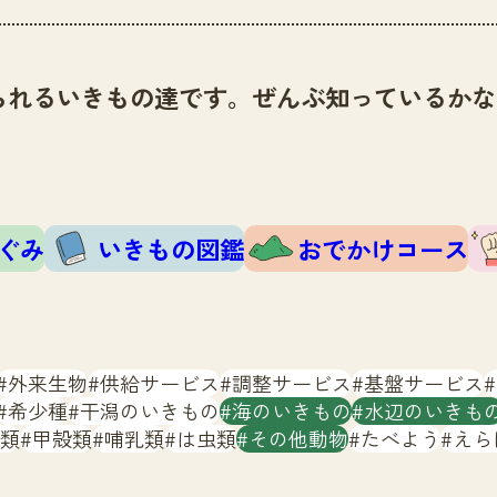
られるいきもの達です。ぜんぶ知っているかな
ぐみ
いきもの図鑑
おでかけコース
外来生物
供給サービス
調整サービス
基盤サービス
希少種
干潟のいきもの
海のいきもの
水辺のいきも
類
甲殻類
哺乳類
は虫類
その他動物
たべよう
えら