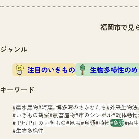
福岡市で見
ジャンル
注目のいきもの
生物多様性のめ
キーワード
農水産物
海藻
博多湾のさかなたち
外来生物法
いきもの観察
農畜産物
市のシンボル
軟体動物
里地里山のいきもの
昆虫
鳥類
植物
魚類
両生
生物多様性