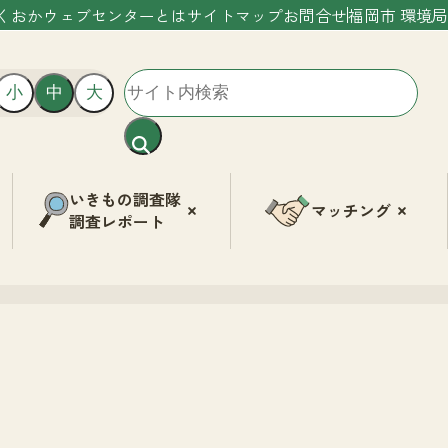
くおかウェブセンターとは
サイトマップ
お問合せ
福岡市 環境局
小
中
大
いきもの調査隊
マッチング
調査レポート