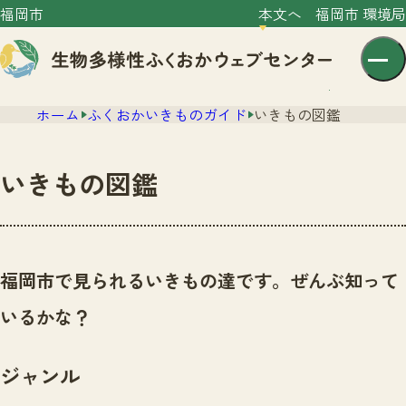
福岡市
本文へ
福岡市 環境局
ホーム
ふくおかいきものガイド
いきもの図鑑
いきもの図鑑
センター紹介
ニュース
福岡市で見られるいきもの達です。ぜんぶ知って
センター紹介TOP
サイトポリシー
いるかな？
いきものガイド
プライバシーポリシー
ニュースTOP
市の取組み
ジャンル
イベント
いきものガイドTOP