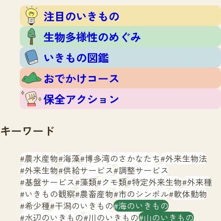
注目のいきもの
いきもの調査隊
注目のいきもの
生物多様性のめぐみ
調査レポート
いきもの図鑑
生物多様性のめぐみ
おでかけコース
いきもの図鑑
マッチング
保全アクション
調査レポートTOP
おでかけコース
調査結果
お問合せ
ふくおかいきものマップ
マッチングTOP
保全アクション
掲載申し込みフォーム
キーワード
農水産物
海藻
博多湾のさかなたち
外来生物法
外来生物
供給サービス
調整サービス
基盤サービス
藻類
クモ類
特定外来生物
外来種
文字サイズ
小
中
大
いきもの観察
農畜産物
市のシンボル
軟体動物
希少種
干潟のいきもの
海のいきもの
生物多様性ふくおかウェブセンターとは
水辺のいきもの
川のいきもの
山のいきもの