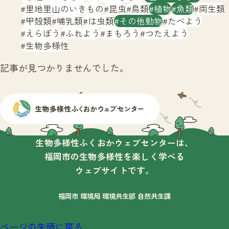
サイトマップ
里地里山のいきもの
昆虫
鳥類
植物
魚類
両生類
甲殻類
哺乳類
は虫類
その他動物
たべよう
えらぼう
ふれよう
まもろう
つたえよう
生物多様性
記事が見つかりませんでした。
生物多様性ふくおかウェブセンターは、
福岡市の生物多様性を楽しく学べる
ウェブサイトです。
福岡市 環境局 環境共生部 自然共生課
ページの先頭に戻る