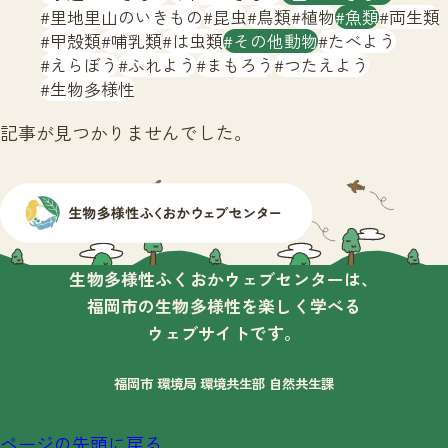
サイトマップ
里地里山のいきもの
昆虫
鳥類
植物
魚類
両生類
甲殻類
哺乳類
は虫類
その他動物
たべよう
えらぼう
ふれよう
まもろう
つたえよう
生物多様性
記事が見つかりませんでした。
生物多様性ふくおかウェブセンターは、
福岡市の生物多様性を楽しく学べる
ウェブサイトです。
福岡市 環境局 環境共生部 自然共生課
ページの先頭に戻る