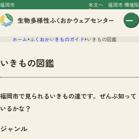
福岡市
本文へ
福岡市 環境局
ホーム
ふくおかいきものガイド
いきもの図鑑
いきもの図鑑
センター紹介
ニュース
福岡市で見られるいきもの達です。ぜんぶ知って
センター紹介TOP
サイトポリシー
いるかな？
いきものガイド
プライバシーポリシー
ニュースTOP
市の取組み
ジャンル
イベント
いきものガイドTOP