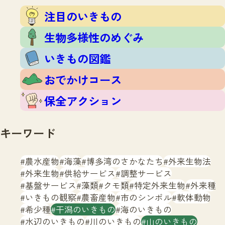
注目のいきもの
いきもの調査隊
注目のいきもの
生物多様性のめぐみ
調査レポート
いきもの図鑑
生物多様性のめぐみ
おでかけコース
いきもの図鑑
マッチング
保全アクション
調査レポートTOP
おでかけコース
調査結果
お問合せ
ふくおかいきものマップ
マッチングTOP
保全アクション
掲載申し込みフォーム
キーワード
農水産物
海藻
博多湾のさかなたち
外来生物法
外来生物
供給サービス
調整サービス
基盤サービス
藻類
クモ類
特定外来生物
外来種
文字サイズ
小
中
大
いきもの観察
農畜産物
市のシンボル
軟体動物
希少種
干潟のいきもの
海のいきもの
生物多様性ふくおかウェブセンターとは
水辺のいきもの
川のいきもの
山のいきもの