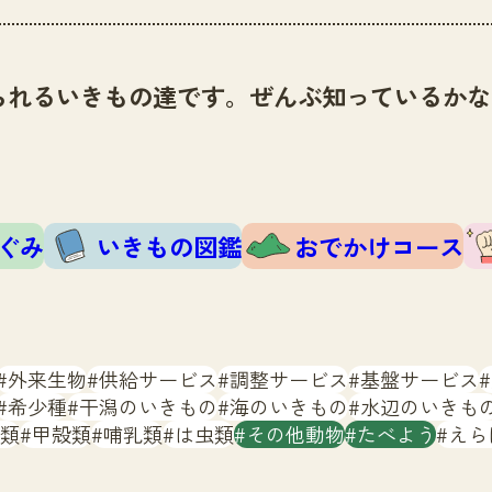
られるいきもの達です。ぜんぶ知っているかな
ぐみ
いきもの図鑑
おでかけコース
外来生物
供給サービス
調整サービス
基盤サービス
希少種
干潟のいきもの
海のいきもの
水辺のいきも
類
甲殻類
哺乳類
は虫類
その他動物
たべよう
えら