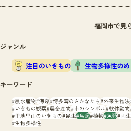
福岡市で見
ジャンル
注目のいきもの
生物多様性のめ
キーワード
農水産物
海藻
博多湾のさかなたち
外来生物法
いきもの観察
農畜産物
市のシンボル
軟体動物
里地里山のいきもの
昆虫
鳥類
植物
魚類
両生
生物多様性