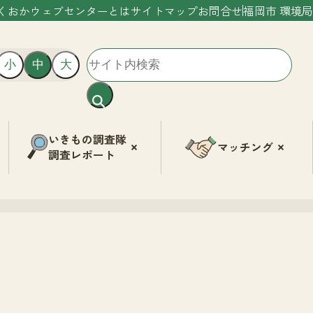
くおかウェブセンターとは
サイトマップ
お問合せ
福岡市 環境局
小
中
大
いきもの調査隊
マッチング
調査レポート