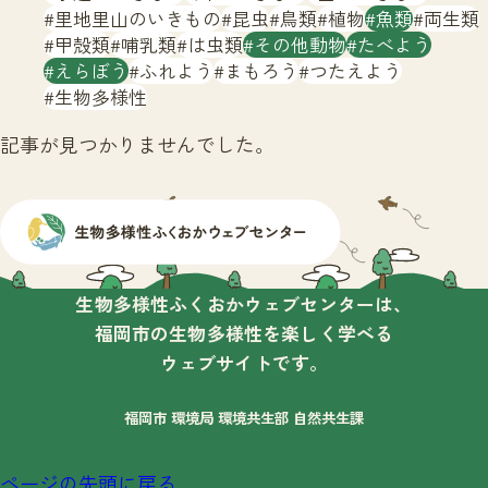
サイトマップ
里地里山のいきもの
昆虫
鳥類
植物
魚類
両生類
甲殻類
哺乳類
は虫類
その他動物
たべよう
えらぼう
ふれよう
まもろう
つたえよう
生物多様性
記事が見つかりませんでした。
生物多様性ふくおかウェブセンターは、
福岡市の生物多様性を楽しく学べる
ウェブサイトです。
福岡市 環境局 環境共生部 自然共生課
ページの先頭に戻る