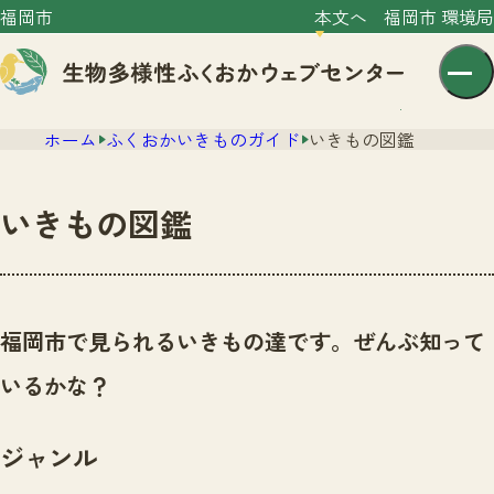
福岡市
本文へ
福岡市 環境局
ホーム
ふくおかいきものガイド
いきもの図鑑
いきもの図鑑
センター紹介
ニュース
福岡市で見られるいきもの達です。ぜんぶ知って
センター紹介TOP
サイトポリシー
いるかな？
いきものガイド
プライバシーポリシー
ニュースTOP
市の取組み
ジャンル
イベント
いきものガイドTOP