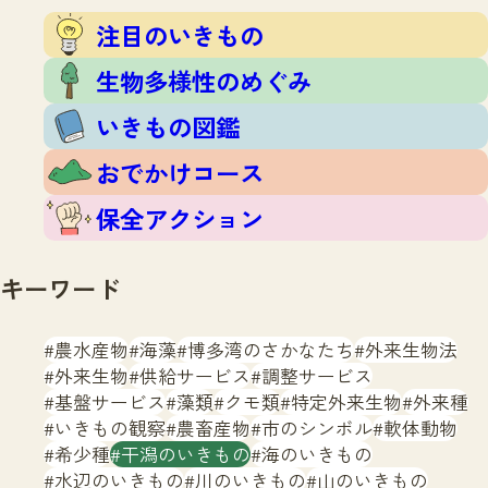
注目のいきもの
いきもの調査隊
注目のいきもの
生物多様性のめぐみ
調査レポート
いきもの図鑑
生物多様性のめぐみ
おでかけコース
いきもの図鑑
マッチング
保全アクション
調査レポートTOP
おでかけコース
調査結果
お問合せ
ふくおかいきものマップ
マッチングTOP
保全アクション
掲載申し込みフォーム
キーワード
農水産物
海藻
博多湾のさかなたち
外来生物法
外来生物
供給サービス
調整サービス
基盤サービス
藻類
クモ類
特定外来生物
外来種
文字サイズ
小
中
大
いきもの観察
農畜産物
市のシンボル
軟体動物
希少種
干潟のいきもの
海のいきもの
生物多様性ふくおかウェブセンターとは
水辺のいきもの
川のいきもの
山のいきもの