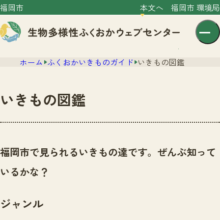
福岡市
本文へ
福岡市 環境局
ホーム
ふくおかいきものガイド
いきもの図鑑
いきもの図鑑
センター紹介
ニュース
福岡市で見られるいきもの達です。ぜんぶ知って
センター紹介TOP
サイトポリシー
いるかな？
いきものガイド
プライバシーポリシー
ニュースTOP
市の取組み
ジャンル
イベント
いきものガイドTOP