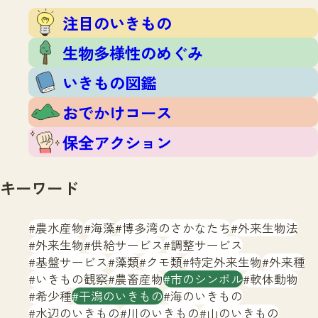
注目のいきもの
いきもの調査隊
注目のいきもの
生物多様性のめぐみ
調査レポート
いきもの図鑑
生物多様性のめぐみ
おでかけコース
いきもの図鑑
マッチング
保全アクション
調査レポートTOP
おでかけコース
調査結果
お問合せ
ふくおかいきものマップ
マッチングTOP
保全アクション
掲載申し込みフォーム
キーワード
農水産物
海藻
博多湾のさかなたち
外来生物法
外来生物
供給サービス
調整サービス
基盤サービス
藻類
クモ類
特定外来生物
外来種
文字サイズ
小
中
大
いきもの観察
農畜産物
市のシンボル
軟体動物
希少種
干潟のいきもの
海のいきもの
生物多様性ふくおかウェブセンターとは
水辺のいきもの
川のいきもの
山のいきもの