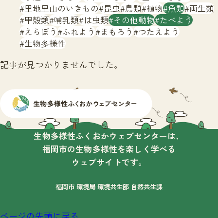
サイトマップ
里地里山のいきもの
昆虫
鳥類
植物
魚類
両生類
甲殻類
哺乳類
は虫類
その他動物
たべよう
えらぼう
ふれよう
まもろう
つたえよう
生物多様性
記事が見つかりませんでした。
生物多様性ふくおかウェブセンターは、
福岡市の生物多様性を楽しく学べる
ウェブサイトです。
福岡市 環境局 環境共生部 自然共生課
ページの先頭に戻る