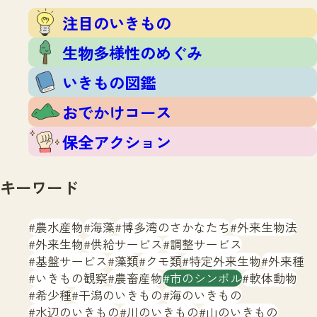
注目のいきもの
いきもの調査隊
注目のいきもの
生物多様性のめぐみ
調査レポート
いきもの図鑑
生物多様性のめぐみ
おでかけコース
いきもの図鑑
マッチング
保全アクション
調査レポートTOP
おでかけコース
調査結果
お問合せ
ふくおかいきものマップ
マッチングTOP
保全アクション
掲載申し込みフォーム
キーワード
農水産物
海藻
博多湾のさかなたち
外来生物法
外来生物
供給サービス
調整サービス
基盤サービス
藻類
クモ類
特定外来生物
外来種
文字サイズ
小
中
大
いきもの観察
農畜産物
市のシンボル
軟体動物
希少種
干潟のいきもの
海のいきもの
生物多様性ふくおかウェブセンターとは
水辺のいきもの
川のいきもの
山のいきもの