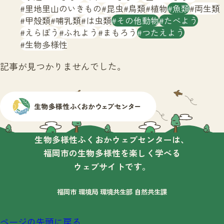
サイトマップ
里地里山のいきもの
昆虫
鳥類
植物
魚類
両生類
甲殻類
哺乳類
は虫類
その他動物
たべよう
えらぼう
ふれよう
まもろう
つたえよう
生物多様性
記事が見つかりませんでした。
生物多様性ふくおかウェブセンターは、
福岡市の生物多様性を楽しく学べる
ウェブサイトです。
福岡市 環境局 環境共生部 自然共生課
ページの先頭に戻る