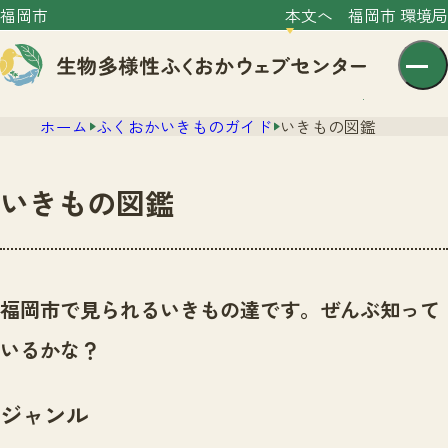
福岡市
本文へ
福岡市 環境局
ホーム
ふくおかいきものガイド
いきもの図鑑
いきもの図鑑
センター紹介
ニュース
福岡市で見られるいきもの達です。ぜんぶ知って
センター紹介TOP
サイトポリシー
いるかな？
いきものガイド
プライバシーポリシー
ニュースTOP
市の取組み
ジャンル
イベント
いきものガイドTOP