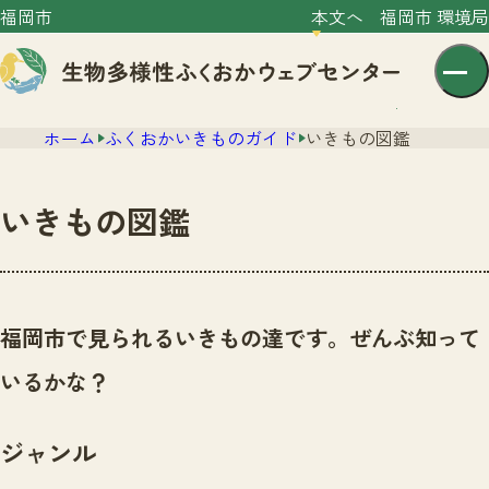
福岡市
本文へ
福岡市 環境局
ホーム
ふくおかいきものガイド
いきもの図鑑
いきもの図鑑
センター紹介
ニュース
福岡市で見られるいきもの達です。ぜんぶ知って
センター紹介TOP
サイトポリシー
いるかな？
いきものガイド
プライバシーポリシー
ニュースTOP
市の取組み
ジャンル
イベント
いきものガイドTOP