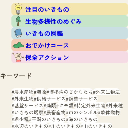
注目のいきもの
いきもの調査隊
注目のいきもの
生物多様性のめぐみ
調査レポート
いきもの図鑑
生物多様性のめぐみ
おでかけコース
いきもの図鑑
マッチング
保全アクション
調査レポートTOP
おでかけコース
調査結果
お問合せ
ふくおかいきものマップ
マッチングTOP
保全アクション
掲載申し込みフォーム
キーワード
農水産物
海藻
博多湾のさかなたち
外来生物法
外来生物
供給サービス
調整サービス
基盤サービス
藻類
クモ類
特定外来生物
外来種
文字サイズ
小
中
大
いきもの観察
農畜産物
市のシンボル
軟体動物
希少種
干潟のいきもの
海のいきもの
生物多様性ふくおかウェブセンターとは
水辺のいきもの
川のいきもの
山のいきもの