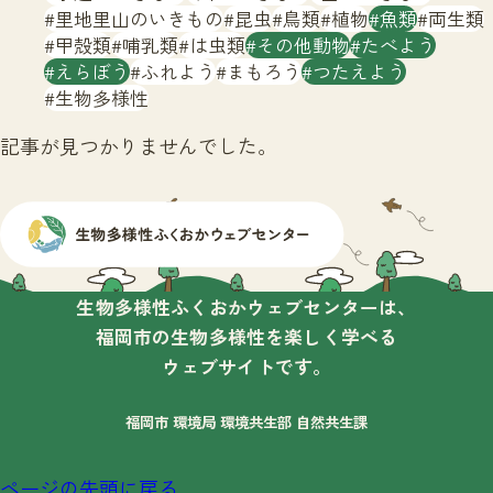
サイトマップ
里地里山のいきもの
昆虫
鳥類
植物
魚類
両生類
甲殻類
哺乳類
は虫類
その他動物
たべよう
えらぼう
ふれよう
まもろう
つたえよう
生物多様性
記事が見つかりませんでした。
生物多様性ふくおかウェブセンターは、
福岡市の生物多様性を楽しく学べる
ウェブサイトです。
福岡市 環境局 環境共生部 自然共生課
ページの先頭に戻る